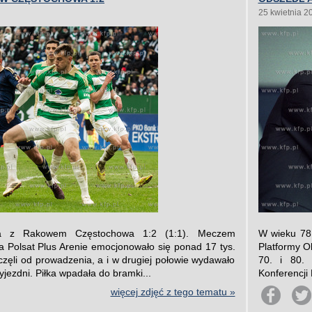
25 kwietnia 2
ła z Rakowem Częstochowa 1:2 (1:1). Meczem
W wieku 78 
a Polsat Plus Arenie emocjonowało się ponad 17 tys.
Platformy O
oczęli od prowadzenia, a i w drugiej połowie wydawało
70. i 80. 
rzyjezdni. Piłka wpadała do bramki...
Konferencji
więcej zdjęć z tego tematu »