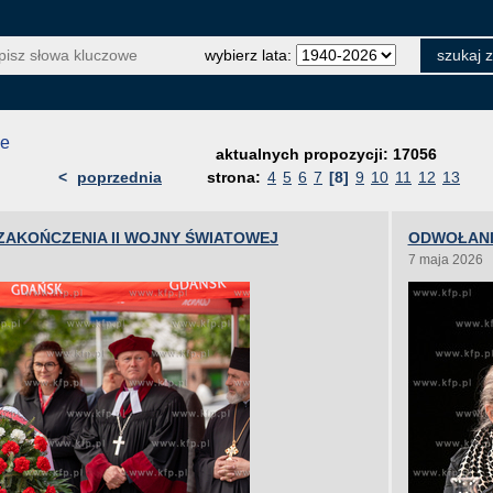
wybierz lata:
je
aktualnych propozycji: 17056
<
poprzednia
strona:
4
5
6
7
[8]
9
10
11
12
13
 ZAKOŃCZENIA II WOJNY ŚWIATOWEJ
ODWOŁANI
7 maja 2026