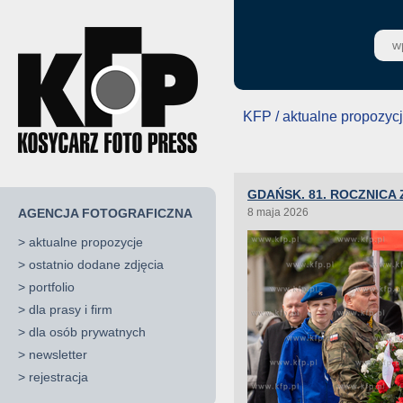
KFP / aktualne propozyc
GDAŃSK. 81. ROCZNICA
AGENCJA FOTOGRAFICZNA
8 maja 2026
>
aktualne propozycje
>
ostatnio dodane zdjęcia
>
portfolio
>
dla prasy i firm
>
dla osób prywatnych
>
newsletter
>
rejestracja