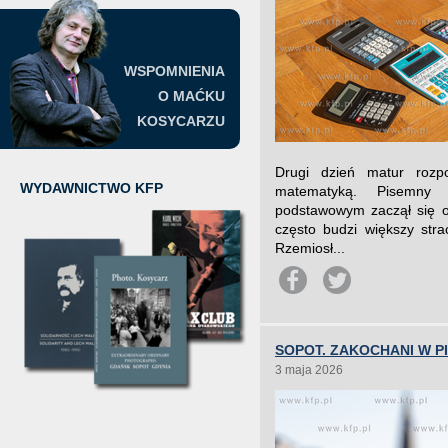
WSPOMNIENIA
O MAĆKU
KOSYCARZU
Drugi dzień matur rozp
WYDAWNICTWO KFP
matematyką. Pisemny
podstawowym zaczął się o
często budzi większy stra
Rzemiosł...
SOPOT. ZAKOCHANI W P
3 maja 2026