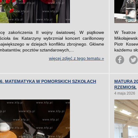
icę zakończenia II wojny światowej. W piątkowe
W Teatrze 
cioła św. Katarzyny wybrzmiał koncert carillonowy
Mikołajewski
ajwiększego w dziejach konfliktu zbrojnego. Główne
Piotr Kosew
ombatantów, pocztów sztandarowych,...
każdemu sło
więcej zdjęć z tego tematu »
026. MATEMATYKA W POMORSKICH SZKOŁACH
MATURA 2
RZEMIOSŁ
4 maja 2026