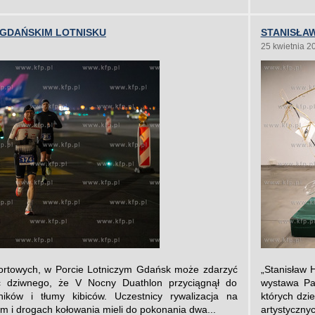
 GDAŃSKIM LOTNISKU
STANISŁAW
25 kwietnia 2
portowych, w Porcie Lotniczym Gdańsk może zdarzyć
„Stanisław 
ic dziwnego, że V Nocny Duathlon przyciągnął do
wystawa Pa
ików i tłumy kibiców. Uczestnicy rywalizacja na
których dzi
m i drogach kołowania mieli do pokonania dwa...
artystycznyc