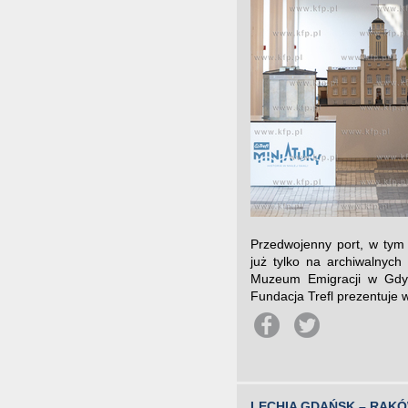
Przedwojenny port, w tym c
już tylko na archiwalnyc
Muzeum Emigracji w Gdyn
Fundacja Trefl prezentuje w
LECHIA GDAŃSK – RAK