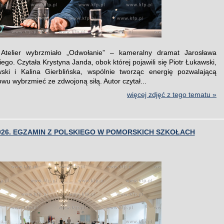
Atelier wybrzmiało „Odwołanie” – kameralny dramat Jarosława
ego. Czytała Krystyna Janda, obok której pojawili się Piotr Łukawski,
ski i Kalina Gierblińska, wspólnie tworząc energię pozwalającą
wu wybrzmieć ze zdwojoną siłą. Autor czytał...
więcej zdjęć z tego tematu »
026. EGZAMIN Z POLSKIEGO W POMORSKICH SZKOŁACH