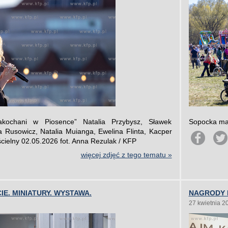
ochani w Piosence” Natalia Przybysz, Sławek
Sopocka maj
a Rusowicz, Natalia Muianga, Ewelina Flinta, Kacper
cielny 02.05.2026 fot. Anna Rezulak / KFP
więcej zdjęć z tego tematu »
IE. MINIATURY. WYSTAWA.
NAGRODY 
27 kwietnia 2