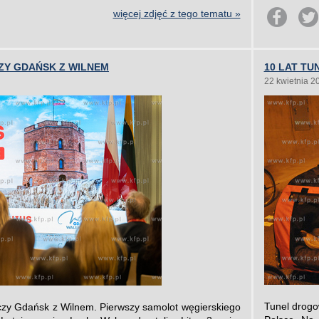
więcej zdjęć z tego tematu »
CZY GDAŃSK Z WILNEM
10 LAT T
22 kwietnia 2
Tunel drogo
łączy Gdańsk z Wilnem. Pierwszy samolot węgierskiego