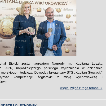
chał Bielski został laureatem Nagrody im. Kapitana Leszka
za 2026, najważniejszego polskiego wyróżnienia w dziedzinie
morskiego młodzieży. Dowódca brygantyny STS „Kapitan Głowacki”
wyższe kompetencje żeglarskie z misją wychowawczą i
lnym...
więcej zdjęć z tego tematu »
ANDRZEJ OLECHOWSKI