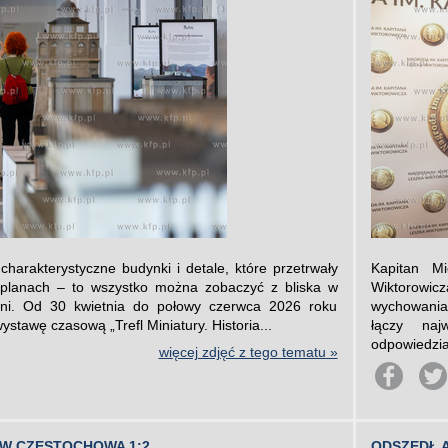
harakterystyczne budynki i detale, które przetrwały
Kapitan Mi
h planach – to wszystko można zobaczyć z bliska w
Wiktorowic
i. Od 30 kwietnia do połowy czerwca 2026 roku
wychowania 
ystawę czasową „Trefl Miniatury. Historia...
łączy naj
odpowiedzia
więcej zdjęć z tego tematu »
ÓW CZĘSTOCHOWA 1:2
ODSZEDŁ 