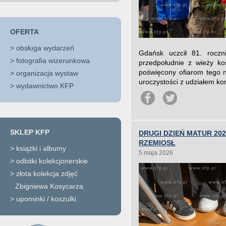
OFERTA
>
obsługa wydarzeń
Gdańsk uczcił 81. roczn
>
fotografia wizerunkowa
przedpołudnie z wieży koś
poświęcony ofiarom tego n
>
organizacja wystaw
uroczystości z udziałem k
>
wydawnictwo KFP
SKLEP KFP
DRUGI DZIEŃ MATUR 2
RZEMIOSŁ
>
książki i albumy
5 maja 2026
>
odbitki kolekcjonerskie
>
złota kolekcja zdjęć
Zbigniewa Kosycarza
>
upominki / koszulki