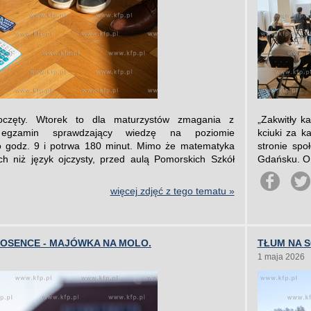
oczęty. Wtorek to dla maturzystów zmagania z
„Zakwitły 
 egzamin sprawdzający wiedzę na poziomie
kciuki za k
 godz. 9 i potrwa 180 minut. Mimo że matematyka
stronie sp
ch niż język ojczysty, przed aulą Pomorskich Szkół
Gdańsku. O 
więcej zdjęć z tego tematu »
IOSENCE - MAJÓWKA NA MOLO.
TŁUM NA 
1 maja 2026