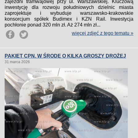
zajezdni tramwajowej przy ul. Warszawskiej. Kluczową
inwestycję dla rozwoju południowych dzielnic miasta
zaprojektuje i wybuduje warszawsko-krakowskie
konsorcjum spółek Budimex i KZN Rail. Inwestycja
pochłonie ponad 320 mln zł. Aż 274 mln zł...
więcej zdjęć z tego tematu »
PAKIET CPN. W ŚRODĘ O KILKA GROSZY DROŻEJ
31 marca 2026