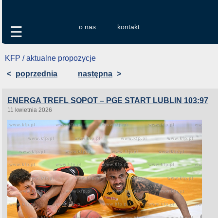
o nas
kontakt
☰
KFP / aktualne propozycje
<
poprzednia
następna
>
ENERGA TREFL SOPOT – PGE START LUBLIN 103:97
11 kwietnia 2026