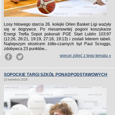
Losy hitowego starcia 26. kolejki Orlen Basket Ligi ważyły
się w dogrywce. Po niesamowitej pogoni koszykarze
Energi Trefla Sopot pokonali PGE Start Lublin 103:97
(12:26, 26:21, 19:19, 27:18, 19:13) i zostali liderem tabeli.
Najlepszym strzelcem żółto-czarnych był Paul Scruggs,
zdobywca 23 punktów...
więcej zdjęć z tego tematu »
SOPOCKIE TARGI SZKÓŁ PONADPODSTAWOWYCH
10 kwietnia 2026