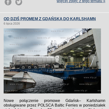
więcej zdjęć z tego tematu »
OD DZIŚ PROMEM Z GDAŃSKA DO KARLSHAMN
6 lipca 2026
Nowe połączenie promowe Gdańsk– Karlshamn
obsługiwane przez POLSCA Baltic Ferries w poniedziałek