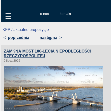
o nas
kontakt
☰
KFP / aktualne propozycje
<
poprzednia
następna
>
ZAMKNĄ MOST 100-LECIA NIEPODLEGŁOŚCI
RZECZYPOSPOLITEJ
9 lipca 2026