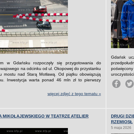
Gdańsk ucz
im w Gdańsku rozpoczęły się przygotowania do
przedpołudn
wajowego na odcinku od ul. Okopowej do przystanku
poświęcony 
u mostu nad Starą Motławą. Od piątku obowiązują
uroczystośc
hu. Inwestycja warta ponad 46 mln zł to pierwszy
więcej zdjęć z tego tematu »
 MIKOŁAJEWSKIEGO W TEATRZE ATELIER
DRUGI DZ
RZEMIOSŁ
5 maja 2026