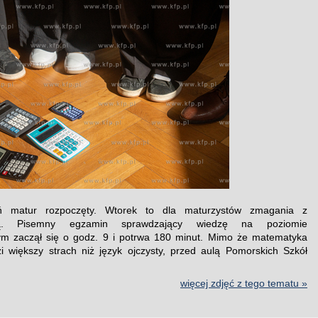
ń matur rozpoczęty. Wtorek to dla maturzystów zmagania z
ką. Pisemny egzamin sprawdzający wiedzę na poziomie
m zaczął się o godz. 9 i potrwa 180 minut. Mimo że matematyka
i większy strach niż język ojczysty, przed aulą Pomorskich Szkół
więcej zdjęć z tego tematu »