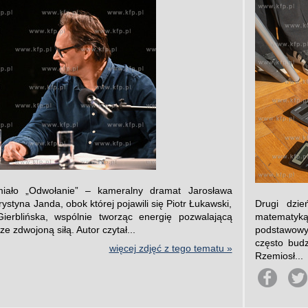
miało „Odwołanie” – kameralny dramat Jarosława
ystyna Janda, obok której pojawili się Piotr Łukawski,
Drugi dzie
Gierblińska, wspólnie tworząc energię pozwalającą
matematy
 zdwojoną siłą. Autor czytał...
podstawowy
często budz
więcej zdjęć z tego tematu »
Rzemiosł...