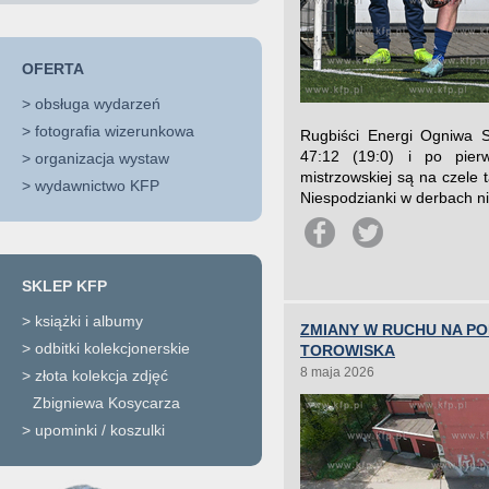
OFERTA
>
obsługa wydarzeń
>
fotografia wizerunkowa
Rugbiści Energi Ogniwa S
47:12 (19:0) i po pierw
>
organizacja wystaw
mistrzowskiej są na czele t
>
wydawnictwo KFP
Niespodzianki w derbach nie 
SKLEP KFP
>
książki i albumy
ZMIANY W RUCHU NA P
>
odbitki kolekcjonerskie
TOROWISKA
8 maja 2026
>
złota kolekcja zdjęć
Zbigniewa Kosycarza
>
upominki / koszulki