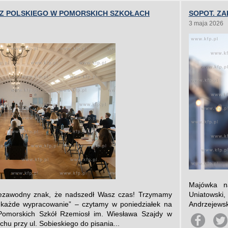
 Z POLSKIEGO W POMORSKICH SZKOŁACH
SOPOT. ZA
3 maja 2026
Majówka n
niezawodny znak, że nadszedł Wasz czas! Trzymamy
Uniatowski,
i każde wypracowanie” – czytamy w poniedziałek na
Andrzejewsk
 Pomorskich Szkół Rzemiosł im. Wiesława Szajdy w
u przy ul. Sobieskiego do pisania...