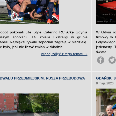
opot pokonali Life Style Catering RC Arkę Gdynia
W Gdyni roz
szym spotkaniu 14. kolejki Ekstraligi w grupie
filmowy w 
abeli. Najwięksi rywale sopocian zagrają w niedzielę.
Gdyńskieg
było, jeśli nie liczyć zmian w składzie...
jedenasty.
świata,...
więcej zdjęć z tego tematu »
ODWALU PRZEDMIEJSKIM. RUSZA PRZEBUDOWA
GDAŃSK. 8
8 maja 2026