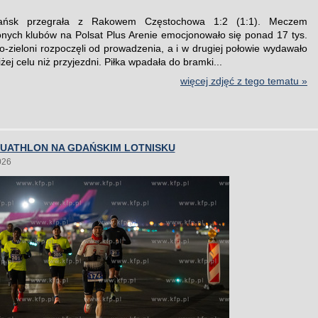
ańsk przegrała z Rakowem Częstochowa 1:2 (1:1). Meczem
onych klubów na Polsat Plus Arenie emocjonowało się ponad 17 tys.
ło-zieloni rozpoczęli od prowadzenia, a i w drugiej połowie wydawało
liżej celu niż przyjezdni. Piłka wpadała do bramki...
więcej zdjęć z tego tematu »
DUATHLON NA GDAŃSKIM LOTNISKU
026