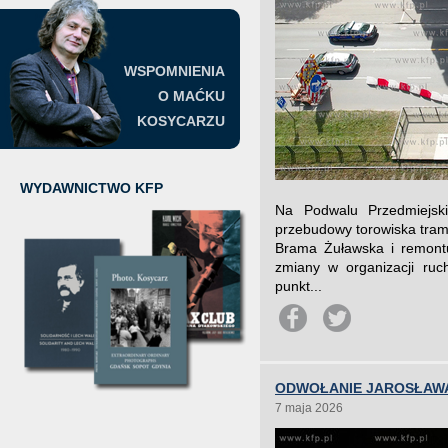
WSPOMNIENIA
O MAĆKU
KOSYCARZU
WYDAWNICTWO KFP
Na Podwalu Przedmiejsk
przebudowy torowiska tram
Brama Żuławska i remont
zmiany w organizacji ruc
punkt...
ODWOŁANIE JAROSŁAWA
7 maja 2026