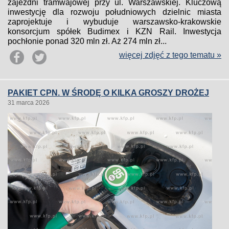
zajezdni tramwajowej przy ul. Warszawskiej. Kluczową
inwestycję dla rozwoju południowych dzielnic miasta
zaprojektuje i wybuduje warszawsko-krakowskie
konsorcjum spółek Budimex i KZN Rail. Inwestycja
pochłonie ponad 320 mln zł. Aż 274 mln zł...
więcej zdjęć z tego tematu »
PAKIET CPN. W ŚRODĘ O KILKA GROSZY DROŻEJ
31 marca 2026