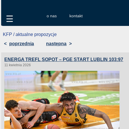
o nas
kontakt
☰
KFP / aktualne propozycje
<
poprzednia
następna
>
ENERGA TREFL SOPOT – PGE START LUBLIN 103:97
11 kwietnia 2026