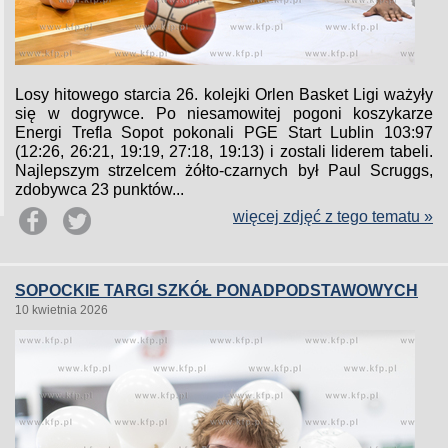
Losy hitowego starcia 26. kolejki Orlen Basket Ligi ważyły
się w dogrywce. Po niesamowitej pogoni koszykarze
Energi Trefla Sopot pokonali PGE Start Lublin 103:97
(12:26, 26:21, 19:19, 27:18, 19:13) i zostali liderem tabeli.
Najlepszym strzelcem żółto-czarnych był Paul Scruggs,
zdobywca 23 punktów...
więcej zdjęć z tego tematu »
SOPOCKIE TARGI SZKÓŁ PONADPODSTAWOWYCH
10 kwietnia 2026