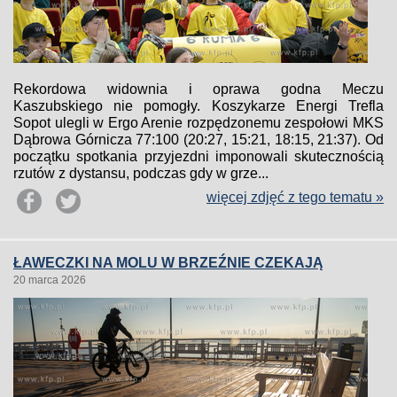
Rekordowa widownia i oprawa godna Meczu
Kaszubskiego nie pomogły. Koszykarze Energi Trefla
Sopot ulegli w Ergo Arenie rozpędzonemu zespołowi MKS
Dąbrowa Górnicza 77:100 (20:27, 15:21, 18:15, 21:37). Od
początku spotkania przyjezdni imponowali skutecznością
rzutów z dystansu, podczas gdy w grze...
więcej zdjęć z tego tematu »
ŁAWECZKI NA MOLU W BRZEŹNIE CZEKAJĄ
20 marca 2026