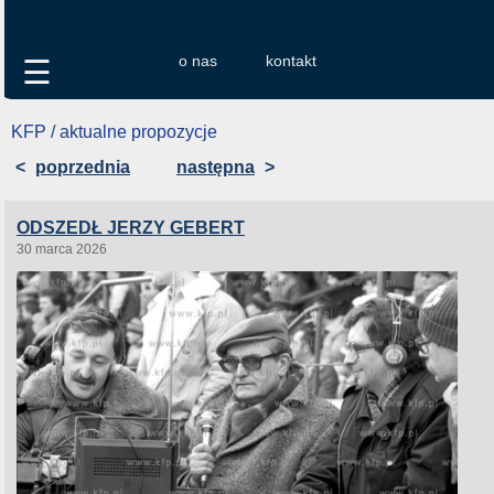
o nas
kontakt
☰
KFP / aktualne propozycje
<
poprzednia
następna
>
ODSZEDŁ JERZY GEBERT
30 marca 2026