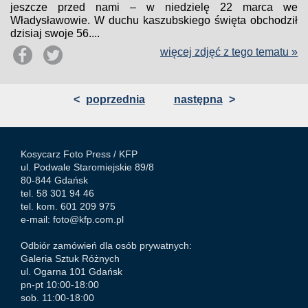
jeszcze przed nami – w niedzielę 22 marca we
Władysławowie. W duchu kaszubskiego święta obchodził
dzisiaj swoje 56....
więcej zdjęć z tego tematu »
<
poprzednia
następna
>
Kosycarz Foto Press /
KFP
ul. Podwale Staromiejskie 89/8
80-844 Gdańsk
tel. 58 301 94 46
tel. kom. 601 209 975
e-mail:
foto@kfp.com.pl
Odbiór zamówień dla osób prywatnych:
Galeria Sztuk Różnych
ul. Ogarna 101 Gdańsk
pn-pt 10:00-18:00
sob. 11:00-18:00