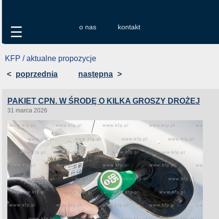
o nas
kontakt
☰
KFP / aktualne propozycje
<
poprzednia
następna
>
PAKIET CPN. W ŚRODĘ O KILKA GROSZY DROŻEJ
31 marca 2026