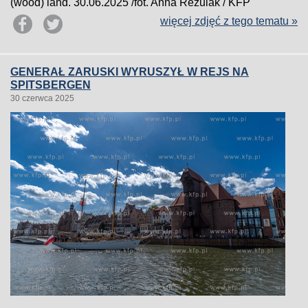
(wood) land. 30.06.2025 /fot. Anna Rezulak / KFP
więcej zdjęć z tego tematu »
GENERAŁ ZARUSKI WYRUSZYŁ W REJS NA
SPITSBERGEN
30 czerwca 2025