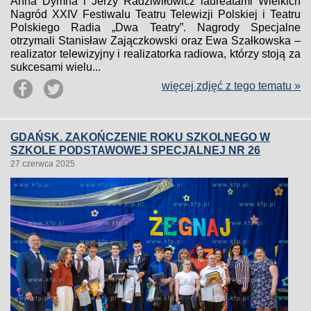
Anna Dymna i Jerzy Radziwiłowicz laureatami Wielkich
Nagród XXIV Festiwalu Teatru Telewizji Polskiej i Teatru
Polskiego Radia „Dwa Teatry”. Nagrody Specjalne
otrzymali Stanisław Zajączkowski oraz Ewa Szałkowska –
realizator telewizyjny i realizatorka radiowa, którzy stoją za
sukcesami wielu...
więcej zdjęć z tego tematu »
GDAŃSK. ZAKOŃCZENIE ROKU SZKOLNEGO W
SZKOLE PODSTAWOWEJ SPECJALNEJ NR 26
27 czerwca 2025