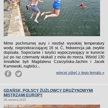
Mimo pochmurnej aury i niezbyt wysokiej temperatury
wody, nieprzekraczającej 16 st. C, frekwencja jak zwykle
dopisała. Sopocianie i turyści wypoczywający w kurorcie
już po raz czternasty skakali z mola do morza. Wśród 130
śmiałków byli Magdalena Czarzyńska-Jachim i Jacek
Karnowski, rugbiści...
więcej zdjęć z tego tematu »
GDAŃSK. POLSCY ŻUŻLOWCY DRUŻYNOWYMI
MISTRZAMI EUROPY
28 czerwca 2025