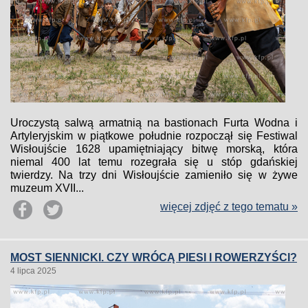
Uroczystą salwą armatnią na bastionach Furta Wodna i
Artyleryjskim w piątkowe południe rozpoczął się Festiwal
Wisłoujście 1628 upamiętniający bitwę morską, która
niemal 400 lat temu rozegrała się u stóp gdańskiej
twierdzy. Na trzy dni Wisłoujście zamieniło się w żywe
muzeum XVII...
więcej zdjęć z tego tematu »
MOST SIENNICKI. CZY WRÓCĄ PIESI I ROWERZYŚCI?
4 lipca 2025