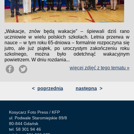
„Wakacje, znów będą wakacje” – śpiewali dziś rano
uczniowie w wielu polskich szkołach. Letnia przerwa w
nauce – w tym roku 65-dniowa – formalnie rozpoczyna się
jutro, ale już piątek, po uroczystym zakończeniu roku
szkolnego, można było odetchnąć wakacyjnym
powietrzem. W dniu rozdania...
więcej zdjęć z tego tematu »
<
poprzednia
następna
>
Kosycarz Foto Press /
KFP
ul. Podwale Staromiejskie 89/8
80-844 Gdańsk
tel. 58 301 94 46