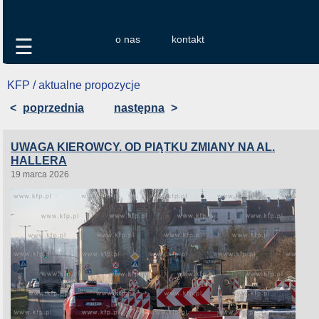
o nas
kontakt
☰
KFP / aktualne propozycje
<
poprzednia
następna
>
UWAGA KIEROWCY. OD PIĄTKU ZMIANY NA AL.
HALLERA
19 marca 2026