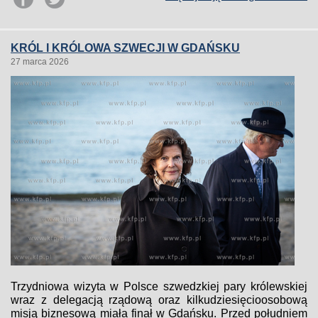
KRÓL I KRÓLOWA SZWECJI W GDAŃSKU
27 marca 2026
Trzydniowa wizyta w Polsce szwedzkiej pary królewskiej
wraz z delegacją rządową oraz kilkudziesięcioosobową
misją biznesową miała finał w Gdańsku. Przed południem