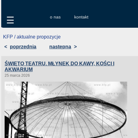
o nas
kontakt
☰
KFP / aktualne propozycje
<
poprzednia
następna
>
ŚWIĘTO TEATRU. MŁYNEK DO KAWY, KOŚCI I
AKWARIUM
25 marca 2026