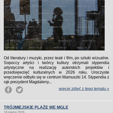
Od literatury i muzyki, przez teatr i film, po sztuki wizualne.
Sopoccy artyści i twórcy kultury otrzymali stypendia
artystyczne na realizację autorskich projektów i
przedsięwzięć kulturalnych w 2026 roku. Uroczyste
wręczenie odbyło się w centrum Mamuszki 14. Stypendia z
rąk prezydent Magdaleny...
więcej zdjęć z tego tematu »
TRÓJMIEJSKIE PLAŻE WE MGLE
18 marca 2026