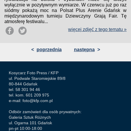
wyłącznie w pozytywnym wymiarze. W czerwcu już po raz
siódmy pokażą moc na Polsat Plus Arenie Gdańsk w
międzynarodowym turnieju Dziewczyny Grają Fair. Tę
atmosferę festiwalu...
więcej zdjęć z tego tematu »
<
poprzednia
następna
>
Kosycarz Foto Press /
KFP
ul. Podwale Staromiejskie 89/8
80-844 Gdańsk
tel. 58 301 94 46
tel. kom. 601 209 975
e-mail:
foto@kfp.com.pl
Odbiór zamówień dla osób prywatnych:
Galeria Sztuk Różnych
ul. Ogarna 101 Gdańsk
pn-pt 10:00-18:00