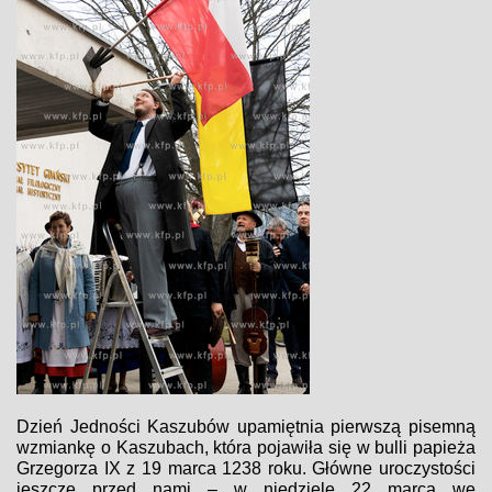
Dzień Jedności Kaszubów upamiętnia pierwszą pisemną
wzmiankę o Kaszubach, która pojawiła się w bulli papieża
Grzegorza IX z 19 marca 1238 roku. Główne uroczystości
jeszcze przed nami – w niedzielę 22 marca we