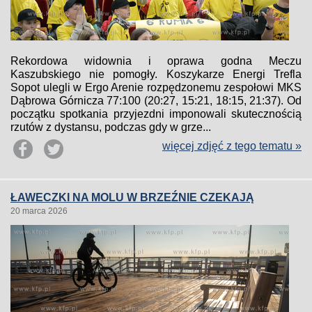
Rekordowa widownia i oprawa godna Meczu
Kaszubskiego nie pomogły. Koszykarze Energi Trefla
Sopot ulegli w Ergo Arenie rozpędzonemu zespołowi MKS
Dąbrowa Górnicza 77:100 (20:27, 15:21, 18:15, 21:37). Od
początku spotkania przyjezdni imponowali skutecznością
rzutów z dystansu, podczas gdy w grze...
więcej zdjęć z tego tematu »
ŁAWECZKI NA MOLU W BRZEŹNIE CZEKAJĄ
20 marca 2026