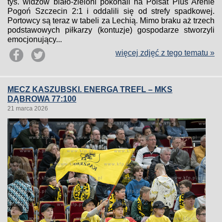
tys. widzów biało-zieloni pokonali na Polsat Plus Arenie
Pogoń Szczecin 2:1 i oddalili się od strefy spadkowej.
Portowcy są teraz w tabeli za Lechią. Mimo braku aż trzech
podstawowych piłkarzy (kontuzje) gospodarze stworzyli
emocjonujący...
więcej zdjęć z tego tematu »
MECZ KASZUBSKI. ENERGA TREFL – MKS
DĄBROWA 77:100
21 marca 2026