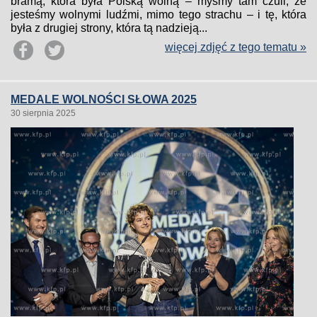
bramą, która była Polską wolną – myśmy tam czuli, że
jesteśmy wolnymi ludźmi, mimo tego strachu – i tę, która
była z drugiej strony, która tą nadzieją...
więcej zdjęć z tego tematu »
MEDALE WOLNOŚCI SŁOWA 2025
30 sierpnia 2025