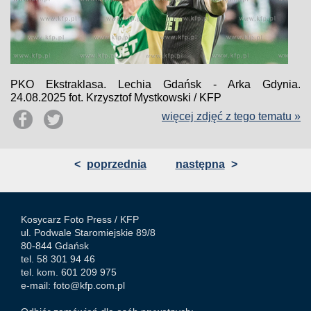
PKO Ekstraklasa. Lechia Gdańsk - Arka Gdynia.
24.08.2025 fot. Krzysztof Mystkowski / KFP
więcej zdjęć z tego tematu »
<
poprzednia
następna
>
Kosycarz Foto Press /
KFP
ul. Podwale Staromiejskie 89/8
80-844 Gdańsk
tel. 58 301 94 46
tel. kom. 601 209 975
e-mail:
foto@kfp.com.pl