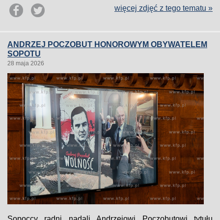
więcej zdjęć z tego tematu »
ANDRZEJ POCZOBUT HONOROWYM OBYWATELEM
SOPOTU
28 maja 2026
Sopoccy radni nadali Andrzejowi Poczobutowi tytułu