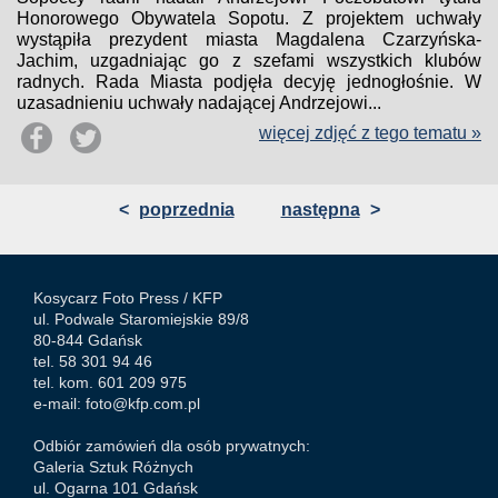
Honorowego Obywatela Sopotu. Z projektem uchwały
wystąpiła prezydent miasta Magdalena Czarzyńska-
Jachim, uzgadniając go z szefami wszystkich klubów
radnych. Rada Miasta podjęła decyję jednogłośnie. W
uzasadnieniu uchwały nadającej Andrzejowi...
więcej zdjęć z tego tematu »
<
poprzednia
następna
>
Kosycarz Foto Press /
KFP
ul. Podwale Staromiejskie 89/8
80-844 Gdańsk
tel. 58 301 94 46
tel. kom. 601 209 975
e-mail:
foto@kfp.com.pl
Odbiór zamówień dla osób prywatnych:
Galeria Sztuk Różnych
ul. Ogarna 101 Gdańsk