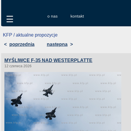
o nas
kontakt
☰
KFP / aktualne propozycje
<
poprzednia
następna
>
MYŚLIWCE F-35 NAD WESTERPLATTE
12 czerwca 2026