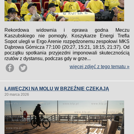
Rekordowa widownia i oprawa godna Meczu
Kaszubskiego nie pomogły. Koszykarze Energi Trefla
Sopot ulegli w Ergo Arenie rozpędzonemu zespołowi MKS
Dąbrowa Górnicza 77:100 (20:27, 15:21, 18:15, 21:37). Od
początku spotkania przyjezdni imponowali skutecznością
rzutów z dystansu, podczas gdy w grze...
więcej zdjęć z tego tematu »
ŁAWECZKI NA MOLU W BRZEŹNIE CZEKAJĄ
20 marca 2026