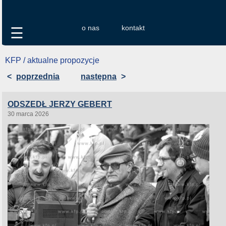
o nas
kontakt
☰
KFP / aktualne propozycje
<
poprzednia
następna
>
ODSZEDŁ JERZY GEBERT
30 marca 2026