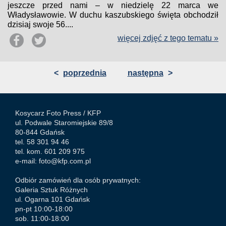
jeszcze przed nami – w niedzielę 22 marca we
Władysławowie. W duchu kaszubskiego święta obchodził
dzisiaj swoje 56....
więcej zdjęć z tego tematu »
<
poprzednia
następna
>
Kosycarz Foto Press /
KFP
ul. Podwale Staromiejskie 89/8
80-844 Gdańsk
tel. 58 301 94 46
tel. kom. 601 209 975
e-mail:
foto@kfp.com.pl
Odbiór zamówień dla osób prywatnych:
Galeria Sztuk Różnych
ul. Ogarna 101 Gdańsk
pn-pt 10:00-18:00
sob. 11:00-18:00