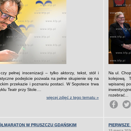
zy pełnej inscenizacji – tylko aktorzy, tekst, stół i
Na ul. Cho
istyczne podejście pozwala na pełne skupienie się na
kolejową. 
erackim przekazie i poznaniu postaci. W Sopotece trwa
wpisanej po
klu Teatr przy Stole....
inwestycyj
rozebrać...
więcej zdjęć z tego tematu »
ÓŁMARATON W PRUSZCZU GDAŃSKIM
PIERWSZE
15 marca 202