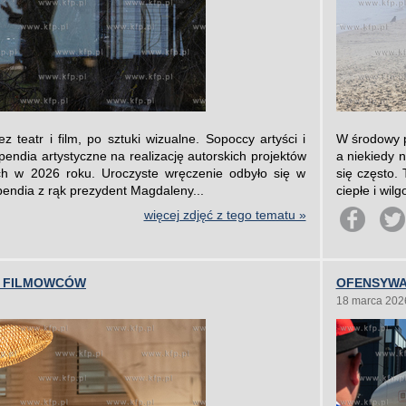
ez teatr i film, po sztuki wizualne. Sopoccy artyści i
W środowy p
ypendia artystyczne na realizację autorskich projektów
a niekiedy 
ych w 2026 roku. Uroczyste wręczenie odbyło się w
się często.
endia z rąk prezydent Magdaleny...
ciepłe i wil
więcej zdjęć z tego tematu »
U FILMOWCÓW
OFENSYWA 
18 marca 202