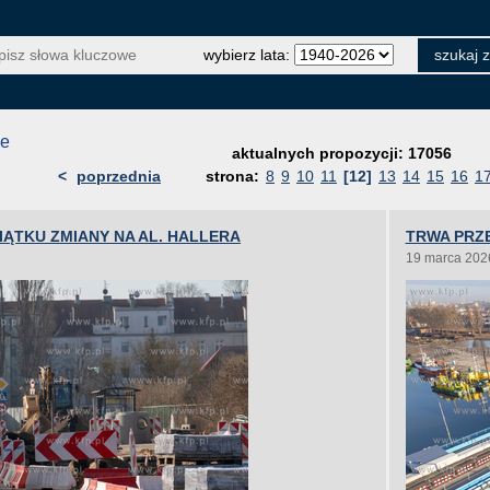
wybierz lata:
je
aktualnych propozycji: 17056
<
poprzednia
strona:
8
9
10
11
[12]
13
14
15
16
1
IĄTKU ZMIANY NA AL. HALLERA
TRWA PRZ
19 marca 202