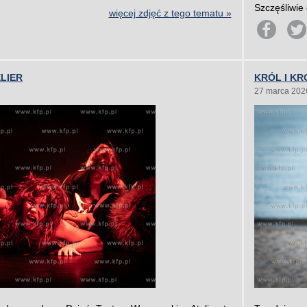
Szczęśliwie 
więcej zdjęć z tego tematu »
ELIER
KRÓL I K
27 marca 202