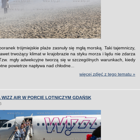
oranek trójmiejskie plaże zasnuły się mgłą morską. Taki tajemniczy,
nawet trwożący klimat w krajobrazie na styku morza i lądu nie zdarza
 Tzw. mgły adwekcyjne tworzą się w szczególnych warunkach, kiedy
gotne powietrze napływa nad chłodne...
więcej zdjęć z tego tematu »
WIZZ AIR W PORCIE LOTNICZYM GDAŃSK
6