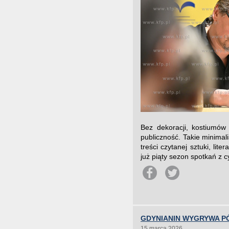
Bez dekoracji, kostiumów c
publiczność. Takie minimal
treści czytanej sztuki, lit
już piąty sezon spotkań z cy
GDYNIANIN WYGRYWA P
15 marca 2026