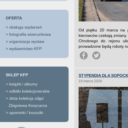
OFERTA
>
obsługa wydarzeń
Od piątku 20 marca na 
>
fotografia wizerunkowa
kierowców czekają zmiany. 
Chrobrego do rejonu uli
>
organizacja wystaw
prowadzone będą roboty na 
>
wydawnictwo KFP
SKLEP KFP
STYPENDIA DLA SOPOC
19 marca 2026
>
książki i albumy
>
odbitki kolekcjonerskie
>
złota kolekcja zdjęć
Zbigniewa Kosycarza
>
upominki / koszulki