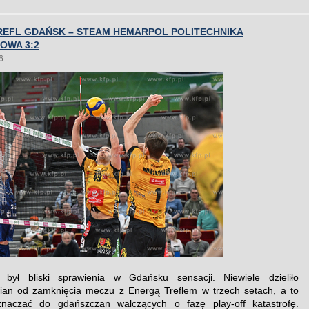
REFL GDAŃSK – STEAM HEMARPOL POLITECHNIKA
OWA 3:2
6
 był bliski sprawienia w Gdańsku sensacji. Niewiele dzieliło
ian od zamknięcia meczu z Energą Treflem w trzech setach, a to
naczać do gdańszczan walczących o fazę play-off katastrofę.