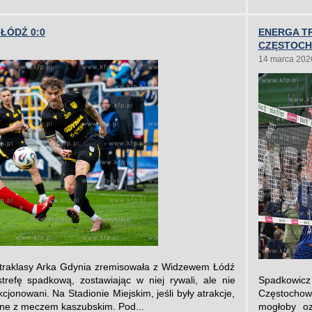
ŁÓDŹ 0:0
ENERGA T
CZĘSTOCH
14 marca 202
traklasy Arka Gdynia zremisowała z Widzewem Łódź
trefę spadkową, zostawiając w niej rywali, ale nie
Spadkowicz
jonowani. Na Stadionie Miejskim, jeśli były atrakcje,
Częstochow
ane z meczem kaszubskim. Pod...
mogłoby oz