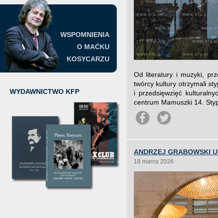
WSPOMNIENIA
O MAĆKU
KOSYCARZU
Od literatury i muzyki, prz
twórcy kultury otrzymali st
WYDAWNICTWO KFP
i przedsięwzięć kulturaln
centrum Mamuszki 14. Styp
ANDRZEJ GRABOWSKI 
18 marca 2026