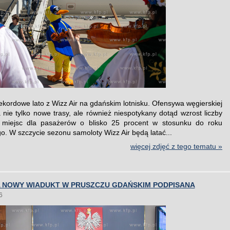
ekordowe lato z Wizz Air na gdańskim lotnisku. Ofensywa węgierskiej
a nie tylko nowe trasy, ale również niespotykany dotąd wzrost liczby
 miejsc dla pasażerów o blisko 25 procent w stosunku do roku
o. W szczycie sezonu samoloty Wizz Air będą latać...
więcej zdjęć z tego tematu »
 NOWY WIADUKT W PRUSZCZU GDAŃSKIM PODPISANA
6