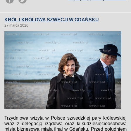
KRÓL I KRÓLOWA SZWECJI W GDAŃSKU
27 marca 2026
Trzydniowa wizyta w Polsce szwedzkiej pary królewskiej
wraz z delegacją rządową oraz kilkudziesięcioosobową
misją biznesową miała finał w Gdańsku. Przed południem