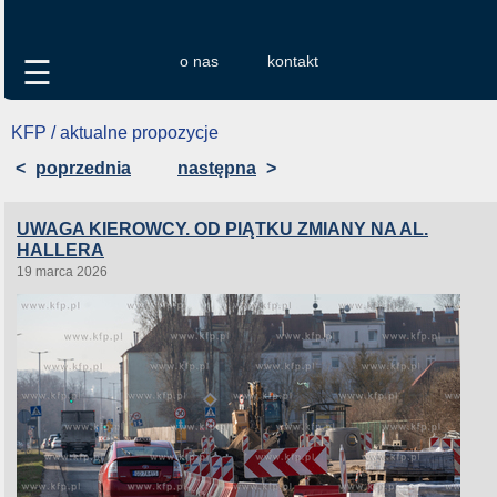
o nas
kontakt
☰
KFP / aktualne propozycje
<
poprzednia
następna
>
UWAGA KIEROWCY. OD PIĄTKU ZMIANY NA AL.
HALLERA
19 marca 2026