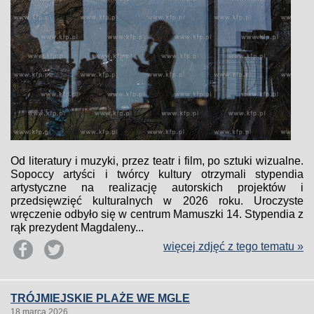
Od literatury i muzyki, przez teatr i film, po sztuki wizualne.
Sopoccy artyści i twórcy kultury otrzymali stypendia
artystyczne na realizację autorskich projektów i
przedsięwzięć kulturalnych w 2026 roku. Uroczyste
wręczenie odbyło się w centrum Mamuszki 14. Stypendia z
rąk prezydent Magdaleny...
więcej zdjęć z tego tematu »
TRÓJMIEJSKIE PLAŻE WE MGLE
18 marca 2026