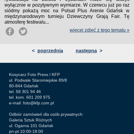
wyłącznie w pozytywnym wymiarze. W czerwcu już po raz
siódmy pokażą moc na Polsat Plus Arenie Gdańsk w
międzynarodowym turnieju Dziewczyny Grają Fair. Tę
atmosferę festiwalu...
więcej zdjęć z tego tematu »
<
poprzednia
następna
>
Kosycarz Foto Press /
KFP
ul. Podwale Staromiejskie 89/8
80-844 Gdańsk
tel. 58 301 94 46
tel. kom. 601 209 975
e-mail:
foto@kfp.com.pl
Odbiór zamówień dla osób prywatnych:
Galeria Sztuk Różnych
ul. Ogarna 101 Gdańsk
pn-pt 10:00-18:00