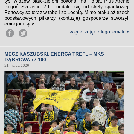
tys. widzów biało-zieloni pokonali na Polsat Plus Arenie
Pogoń Szczecin 2:1 i oddalili się od strefy spadkowej.
Portowcy są teraz w tabeli za Lechią. Mimo braku aż trzech
podstawowych piłkarzy (kontuzje) gospodarze stworzyli
emocjonujący...
więcej zdjęć z tego tematu »
MECZ KASZUBSKI. ENERGA TREFL – MKS
DĄBROWA 77:100
21 marca 2026