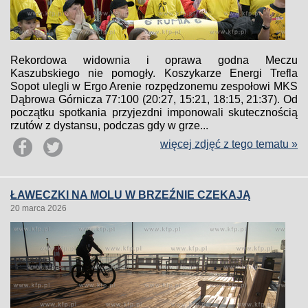
Rekordowa widownia i oprawa godna Meczu
Kaszubskiego nie pomogły. Koszykarze Energi Trefla
Sopot ulegli w Ergo Arenie rozpędzonemu zespołowi MKS
Dąbrowa Górnicza 77:100 (20:27, 15:21, 18:15, 21:37). Od
początku spotkania przyjezdni imponowali skutecznością
rzutów z dystansu, podczas gdy w grze...
więcej zdjęć z tego tematu »
ŁAWECZKI NA MOLU W BRZEŹNIE CZEKAJĄ
20 marca 2026