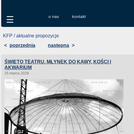
o nas
kontakt
☰
KFP / aktualne propozycje
<
poprzednia
następna
>
ŚWIĘTO TEATRU. MŁYNEK DO KAWY, KOŚCI I
AKWARIUM
25 marca 2026