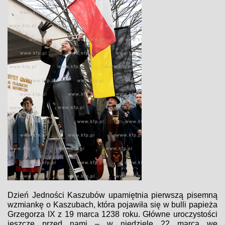
Dzień Jedności Kaszubów upamiętnia pierwszą pisemną
wzmiankę o Kaszubach, która pojawiła się w bulli papieża
Grzegorza IX z 19 marca 1238 roku. Główne uroczystości
jeszcze przed nami – w niedzielę 22 marca we