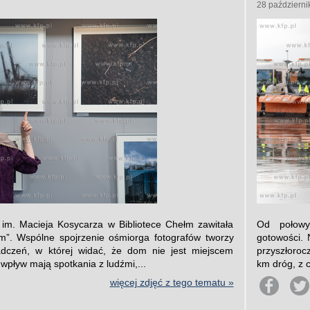
28 październi
 im. Macieja Kosycarza w Bibliotece Chełm zawitała
Od połowy
m”. Wspólne spojrzenie ośmiorga fotografów tworzy
gotowości.
dczeń, w której widać, że dom nie jest miejscem
przyszłoro
 wpływ mają spotkania z ludźmi,...
km dróg, z 
więcej zdjęć z tego tematu »