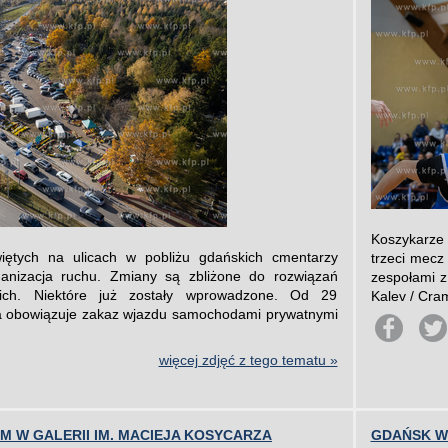
Koszykarze 
iętych na ulicach w pobliżu gdańskich cmentarzy
trzeci mecz
anizacja ruchu. Zmiany są zbliżone do rozwiązań
zespołami z
ich. Niektóre już zostały wprowadzone. Od 29
Kalev / Cram
da obowiązuje zakaz wjazdu samochodami prywatnymi
więcej zdjęć z tego tematu »
 W GALERII IM. MACIEJA KOSYCARZA
GDAŃSK W