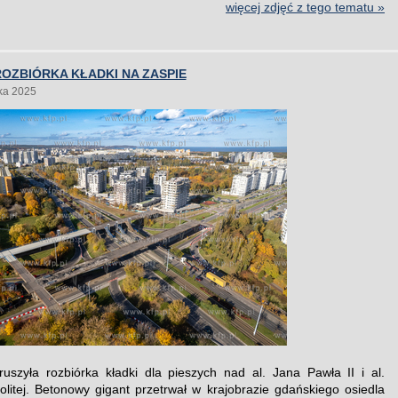
więcej zdjęć z tego tematu »
OZBIÓRKA KŁADKI NA ZASPIE
ka 2025
uszyła rozbiórka kładki dla pieszych nad al. Jana Pawła II i al.
litej. Betonowy gigant przetrwał w krajobrazie gdańskiego osiedla