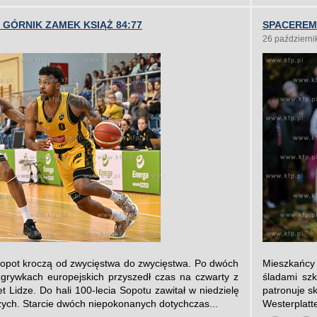
 GÓRNIK ZAMEK KSIĄŻ 84:77
SPACEREM 
26 październi
Sopot kroczą od zwycięstwa do zwycięstwa. Po dwóch
Mieszkańcy 
rywkach europejskich przyszedł czas na czwarty z
śladami szk
t Lidze. Do hali 100-lecia Sopotu zawitał w niedzielę
patronuje s
ych. Starcie dwóch niepokonanych dotychczas...
Westerplatte