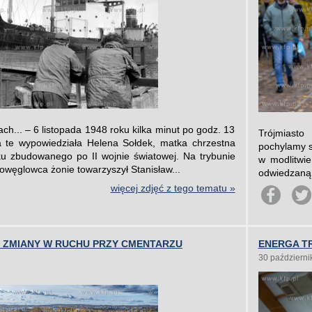
ch... – 6 listopada 1948 roku kilka minut po godz. 13
Trójmiasto
a te wypowiedziała Helena Sołdek, matka chrzestna
pochylamy s
ku zbudowanego po II wojnie światowej. Na trybunie
w modlitwie
dowęglowca żonie towarzyszył Stanisław...
odwiedzaną 
więcej zdjęć z tego tematu »
. ZMIANY W RUCHU PRZY CMENTARZU
ENERGA TR
30 październi