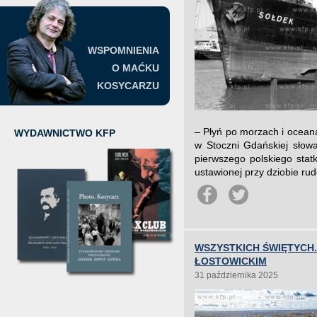
WSPOMNIENIA
O MAĆKU
KOSYCARZU
– Płyń po morzach i oceana
WYDAWNICTWO KFP
w Stoczni Gdańskiej słow
pierwszego polskiego stat
ustawionej przy dziobie ru
WSZYSTKICH ŚWIĘTYCH
ŁOSTOWICKIM
31 października 2025