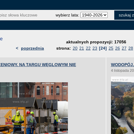
wybierz lata:
je
aktualnych propozycji: 17056
<
poprzednia
strona:
20
21
22
23
[24]
25
26
27
28
NIOWY. NA TARGU WĘGLOWYM NIE
WODOPÓJ.
4 listopada 2