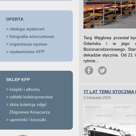
OFERTA
>
obsługa wydarzeń
>
fotografia wizerunkowa
Targ Węglowy przestał by
Gdańska i w jego ot
>
organizacja wystaw
Bożonarodzeniowego. Stand
>
wydawnictwo KFP
dekadzie stycznia. Od 21 
rytmie...
SKLEP KFP
>
książki i albumy
77 LAT TEMU STOCZNI
>
odbitki kolekcjonerskie
3 listopada 2025
>
złota kolekcja zdjęć
Zbigniewa Kosycarza
>
upominki / koszulki