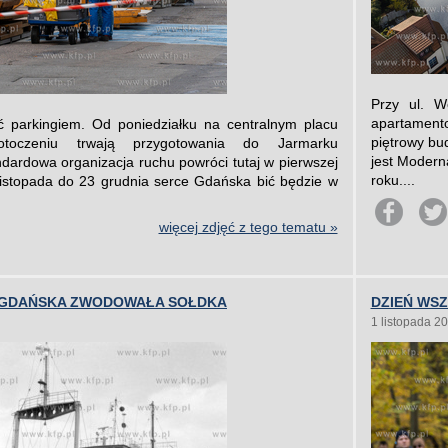
Przy ul. 
apartament
ć parkingiem. Od poniedziałku na centralnym placu
piętrowy bu
oczeniu trwają przygotowania do Jarmarku
jest Modern
ardowa organizacja ruchu powróci tutaj w pierwszej
roku....
listopada do 23 grudnia serce Gdańska bić będzie w
więcej zdjęć z tego tematu »
A GDAŃSKA ZWODOWAŁA SOŁDKA
DZIEŃ WSZ
1 listopada 2