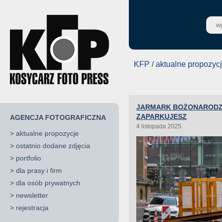
KFP / aktualne propozyc
JARMARK BOŻONARODZE
ZAPARKUJESZ
AGENCJA FOTOGRAFICZNA
4 listopada 2025
>
aktualne propozycje
>
ostatnio dodane zdjęcia
>
portfolio
>
dla prasy i firm
>
dla osób prywatnych
>
newsletter
>
rejestracja