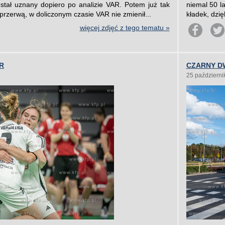
ostał uznany dopiero po analizie VAR. Potem już tak
niemal 50 l
przerwą, w doliczonym czasie VAR nie zmienił...
kładek, dzię
więcej zdjęć z tego tematu »
R
CZARNY D
25 październi