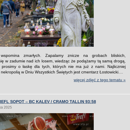
 wspomina zmarłych. Zapalamy znicze na grobach bliskich,
ię w zadumie nad ich losem, wiedząc że podążamy tą samą drogą,
 prosimy o łaskę dla tych, których nie ma już z nami. Najliczniej
nekropolią w Dniu Wszystkich Świętych jest cmentarz Łostowicki....
więcej zdjęć z tego tematu »
EFL SOPOT – BC KALEV / CRAMO TALLIN 93:58
ka 2025