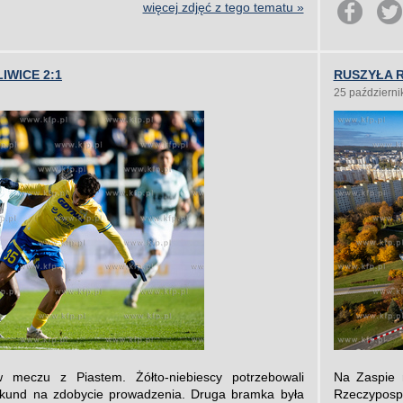
więcej zdjęć z tego tematu »
IWICE 2:1
RUSZYŁA R
25 październi
w meczu z Piastem. Żółto-niebiescy potrzebowali
Na Zaspie r
sekund na zdobycie prowadzenia. Druga bramka była
Rzeczypospo