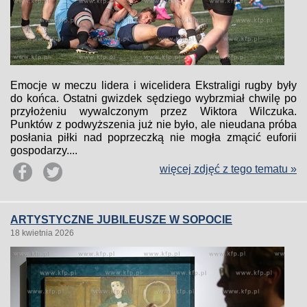
Emocje w meczu lidera i wicelidera Ekstraligi rugby były
do końca. Ostatni gwizdek sędziego wybrzmiał chwilę po
przyłożeniu wywalczonym przez Wiktora Wilczuka.
Punktów z podwyższenia już nie było, ale nieudana próba
posłania piłki nad poprzeczką nie mogła zmącić euforii
gospodarzy....
więcej zdjęć z tego tematu »
ARTYSTYCZNE JUBILEUSZE W SOPOCIE
18 kwietnia 2026