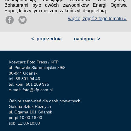
Bohaterami było dwóch zawodników Energi Ogniwa
Sopot, którzy tym meczem zakończyli długoletnią...
więcej zdjęć z tego tematu »
<
poprzednia
następna
>
Kosycarz Foto Press /
KFP
ul. Podwale Staromiejskie 89/8
80-844 Gdańsk
tel. 58 301 94 46
tel. kom. 601 209 975
e-mail:
foto@kfp.com.pl
Odbiór zamówień dla osób prywatnych:
Galeria Sztuk Różnych
ul. Ogarna 101 Gdańsk
pn-pt 10:00-18:00
sob. 11:00-18:00