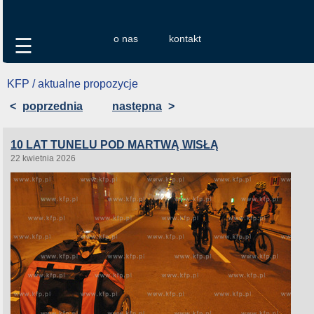
o nas
kontakt
☰
KFP / aktualne propozycje
<
poprzednia
następna
>
10 LAT TUNELU POD MARTWĄ WISŁĄ
22 kwietnia 2026