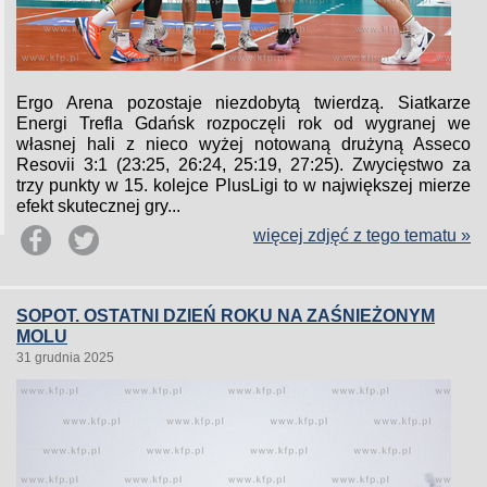
Ergo Arena pozostaje niezdobytą twierdzą. Siatkarze
Energi Trefla Gdańsk rozpoczęli rok od wygranej we
własnej hali z nieco wyżej notowaną drużyną Asseco
Resovii 3:1 (23:25, 26:24, 25:19, 27:25). Zwycięstwo za
trzy punkty w 15. kolejce PlusLigi to w największej mierze
efekt skutecznej gry...
więcej zdjęć z tego tematu »
SOPOT. OSTATNI DZIEŃ ROKU NA ZAŚNIEŻONYM
MOLU
31 grudnia 2025