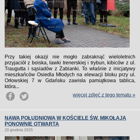
Przy takiej okazji nie mogło zabraknąć wieloletnich
przyjaciół z boiska, ławki trenerskiej i trybun, kibiców z ul.
Traugutta i sąsiadów z Żabianki. To właśnie z inicjatywy
mieszkańców Osiedla Młodych na elewacji bloku przy ul.
Orłowskiej 7 w Gdańsku zawisła pamiątkowa tablica,
która...
więcej zdjęć z tego tematu »
NAWA POŁUDNIOWA W KOŚCIELE ŚW. MIKOŁAJA
PONOWNIE OTWARTA
20 grudnia 2025