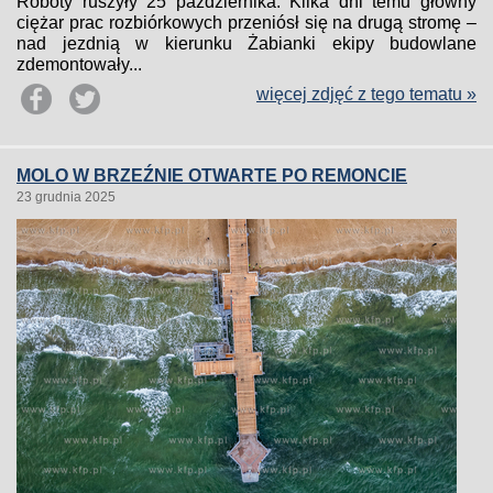
Roboty ruszyły 25 października. Kilka dni temu główny
ciężar prac rozbiórkowych przeniósł się na drugą stromę –
nad jezdnią w kierunku Żabianki ekipy budowlane
zdemontowały...
więcej zdjęć z tego tematu »
MOLO W BRZEŹNIE OTWARTE PO REMONCIE
23 grudnia 2025