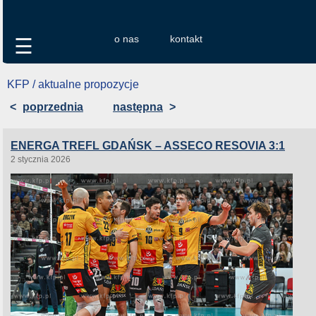
o nas
kontakt
☰
KFP / aktualne propozycje
<
poprzednia
następna
>
ENERGA TREFL GDAŃSK – ASSECO RESOVIA 3:1
2 stycznia 2026