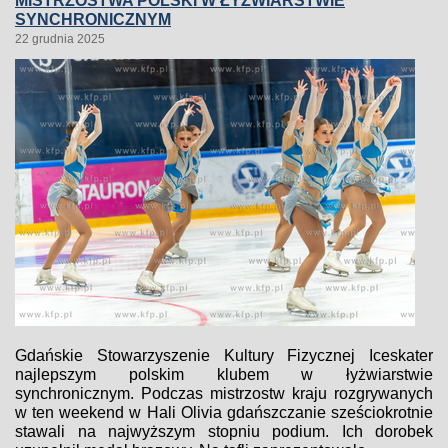
MISTRZOSTWA POLSKI W ŁYŻWIARSTWIE
SYNCHRONICZNYM
22 grudnia 2025
Gdańskie Stowarzyszenie Kultury Fizycznej Iceskater
najlepszym polskim klubem w łyżwiarstwie
synchronicznym. Podczas mistrzostw kraju rozgrywanych
w ten weekend w Hali Olivia gdańszczanie sześciokrotnie
stawali na najwyższym stopniu podium. Ich dorobek