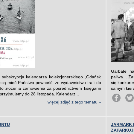
Garbate na
ę subskrypcja kalendarza kolekcjonerskiego „Gdańsk
paliwa… Żart
chcą mieć Państwo pewność, że wydawnictwo trafi do
się konkuren
o złożenia zamówienia za pośrednictwem księgarni
samym kierun
 przyjmujemy do 28 listopada. Kalendarz...
więcej zdjęć z tego tematu »
ONTU
JARMARK 
ZAPARKUJ