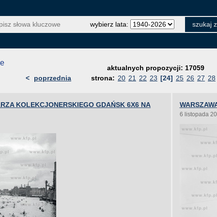
wybierz lata:
je
aktualnych propozycji: 17059
<
poprzednia
strona:
20
21
22
23
[24]
25
26
27
28
RZA KOLEKCJONERSKIEGO GDAŃSK 6X6 NA
WARSZAWA
6 listopada 2