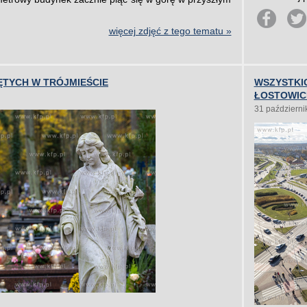
więcej zdjęć z tego tematu »
ĘTYCH W TRÓJMIEŚCIE
WSZYSTKI
ŁOSTOWIC
31 październi