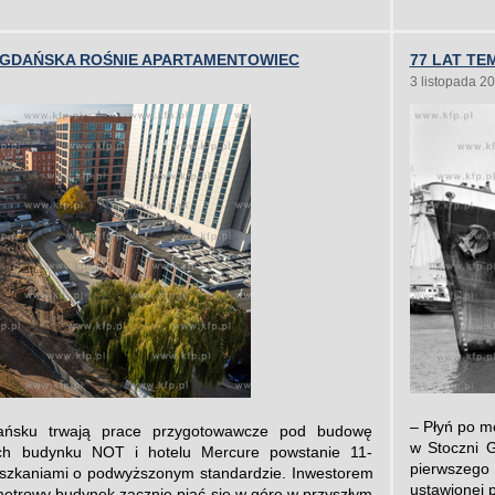
GDAŃSKA ROŚNIE APARTAMENTOWIEC
77 LAT T
3 listopada 2
– Płyń po m
ńsku trwają prace przygotowawcze pod budowę
w Stoczni G
ch budynku NOT i hotelu Mercure powstanie 11-
pierwszego 
eszkaniami o podwyższonym standardzie. Inwestorem
ustawionej p
metrowy budynek zacznie piąć się w górę w przyszłym