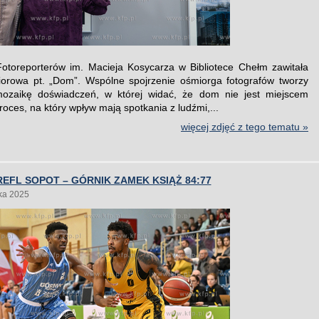
Fotoreporterów im. Macieja Kosycarza w Bibliotece Chełm zawitała
orowa pt. „Dom”. Wspólne spojrzenie ośmiorga fotografów tworzy
mozaikę doświadczeń, w której widać, że dom nie jest miejscem
roces, na który wpływ mają spotkania z ludźmi,...
więcej zdjęć z tego tematu »
EFL SOPOT – GÓRNIK ZAMEK KSIĄŻ 84:77
ka 2025