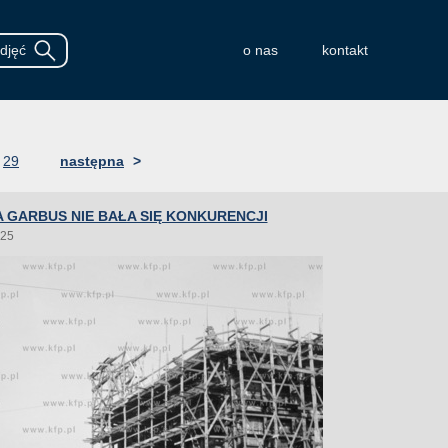
o nas
kontakt
29
następna
>
 GARBUS NIE BAŁA SIĘ KONKURENCJI
025