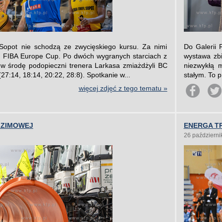
 Sopot nie schodzą ze zwycięskiego kursu. Za nimi
Do Galerii 
h FIBA Europe Cup. Po dwóch wygranych starciach z
wystawa zbi
w środę podopieczni trenera Larkasa zmiażdżyli BC
niezwykłą 
(27:14, 18:14, 20:22, 28:8). Spotkanie w...
stałym. To p
więcej zdjęć z tego tematu »
 ZIMOWEJ
ENERGA TR
26 październi