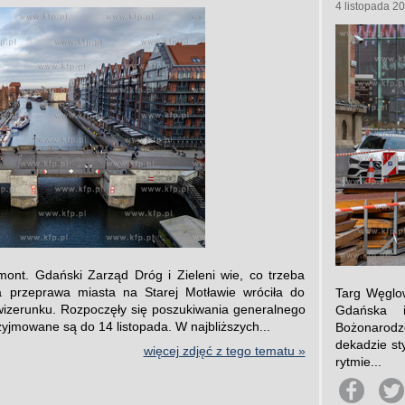
4 listopada 2
ont. Gdański Zarząd Dróg i Zieleni wie, co trzeba
na przeprawa miasta na Starej Motławie wróciła do
Targ Węglow
 wizerunku. Rozpoczęły się poszukiwania generalnego
Gdańska 
yjmowane są do 14 listopada. W najbliższych...
Bożonarodze
dekadzie st
więcej zdjęć z tego tematu »
rytmie...