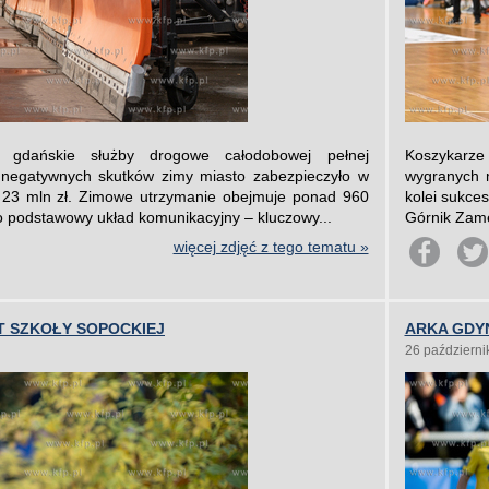
 gdańskie służby drogowe całodobowej pełnej
Koszykarze 
 negatywnych skutków zimy miasto zabezpieczyło w
wygranych 
 23 mln zł. Zimowe utrzymanie obejmuje ponad 960
kolei sukce
o podstawowy układ komunikacyjny – kluczowy...
Górnik Zame
więcej zdjęć z tego tematu »
T SZKOŁY SOPOCKIEJ
ARKA GDYN
26 październi