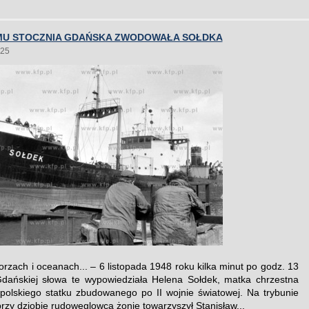
EMU STOCZNIA GDAŃSKA ZWODOWAŁA SOŁDKA
025
orzach i oceanach... – 6 listopada 1948 roku kilka minut po godz. 13
dańskiej słowa te wypowiedziała Helena Sołdek, matka chrzestna
polskiego statku zbudowanego po II wojnie światowej. Na trybunie
rzy dziobie rudowęglowca żonie towarzyszył Stanisław...