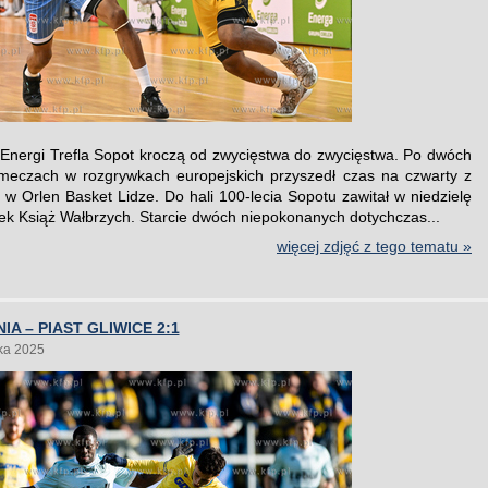
Energi Trefla Sopot kroczą od zwycięstwa do zwycięstwa. Po dwóch
meczach w rozgrywkach europejskich przyszedł czas na czwarty z
s w Orlen Basket Lidze. Do hali 100-lecia Sopotu zawitał w niedzielę
k Książ Wałbrzych. Starcie dwóch niepokonanych dotychczas...
więcej zdjęć z tego tematu »
IA – PIAST GLIWICE 2:1
ka 2025