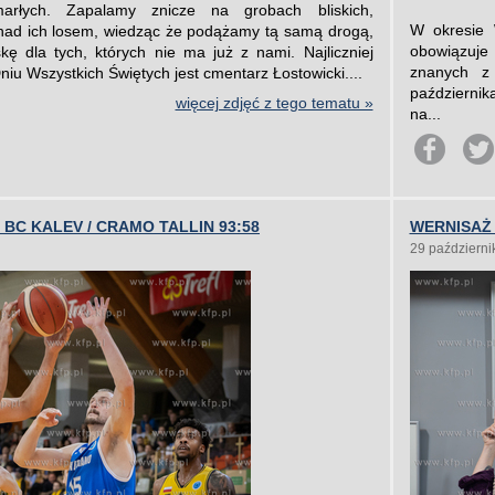
arłych. Zapalamy znicze na grobach bliskich,
W okresie 
nad ich losem, wiedząc że podążamy tą samą drogą,
obowiązuje
kę dla tych, których nie ma już z nami. Najliczniej
znanych z 
iu Wszystkich Świętych jest cmentarz Łostowicki....
październik
więcej zdjęć z tego tematu »
na...
BC KALEV / CRAMO TALLIN 93:58
WERNISAŻ 
29 październi