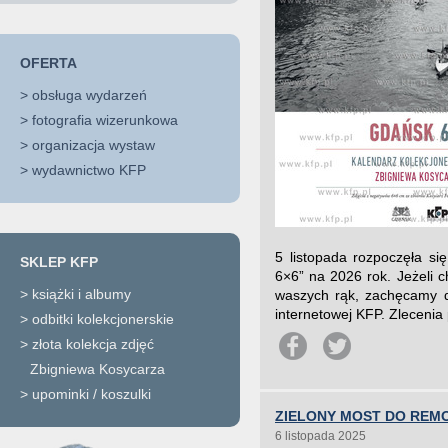
OFERTA
>
obsługa wydarzeń
>
fotografia wizerunkowa
>
organizacja wystaw
>
wydawnictwo KFP
5 listopada rozpoczęła si
SKLEP KFP
6×6” na 2026 rok. Jeżeli 
>
książki i albumy
waszych rąk, zachęcamy d
internetowej KFP. Zlecenia
>
odbitki kolekcjonerskie
>
złota kolekcja zdjęć
Zbigniewa Kosycarza
>
upominki / koszulki
ZIELONY MOST DO REM
6 listopada 2025