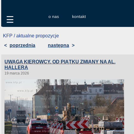
o nas
kontakt
☰
KFP / aktualne propozycje
<
poprzednia
następna
>
UWAGA KIEROWCY. OD PIĄTKU ZMIANY NA AL.
HALLERA
19 marca 2026