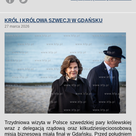
KRÓL I KRÓLOWA SZWECJI W GDAŃSKU
27 marca 2026
Trzydniowa wizyta w Polsce szwedzkiej pary królewskiej
wraz z delegacją rządową oraz kilkudziesięcioosobową
misją biznesową miała finał w Gdańsku. Przed południem