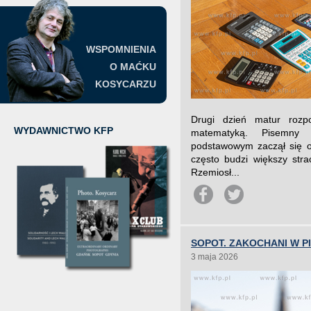
WSPOMNIENIA
O MAĆKU
KOSYCARZU
Drugi dzień matur rozp
WYDAWNICTWO KFP
matematyką. Pisemny
podstawowym zaczął się o
często budzi większy stra
Rzemiosł...
SOPOT. ZAKOCHANI W P
3 maja 2026