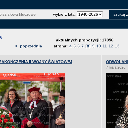
wybierz lata:
je
aktualnych propozycji: 17056
<
poprzednia
strona:
4
5
6
7
[8]
9
10
11
12
13
 ZAKOŃCZENIA II WOJNY ŚWIATOWEJ
ODWOŁANI
7 maja 2026