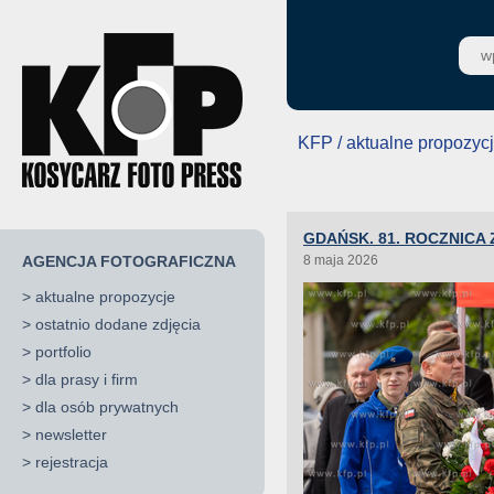
KFP / aktualne propozyc
GDAŃSK. 81. ROCZNICA
AGENCJA FOTOGRAFICZNA
8 maja 2026
>
aktualne propozycje
>
ostatnio dodane zdjęcia
>
portfolio
>
dla prasy i firm
>
dla osób prywatnych
>
newsletter
>
rejestracja