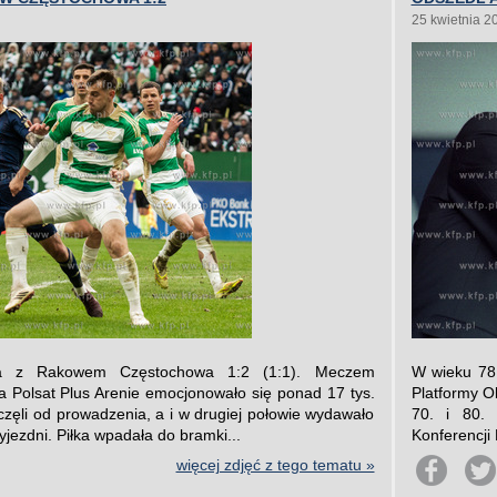
25 kwietnia 2
ła z Rakowem Częstochowa 1:2 (1:1). Meczem
W wieku 78 
a Polsat Plus Arenie emocjonowało się ponad 17 tys.
Platformy O
oczęli od prowadzenia, a i w drugiej połowie wydawało
70. i 80. 
rzyjezdni. Piłka wpadała do bramki...
Konferencji
więcej zdjęć z tego tematu »