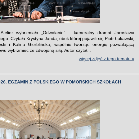
Atelier wybrzmiało „Odwołanie” – kameralny dramat Jarosława
ego. Czytała Krystyna Janda, obok której pojawili się Piotr Łukawski,
ski i Kalina Gierblińska, wspólnie tworząc energię pozwalającą
wu wybrzmieć ze zdwojoną siłą. Autor czytał...
więcej zdjęć z tego tematu »
026. EGZAMIN Z POLSKIEGO W POMORSKICH SZKOŁACH