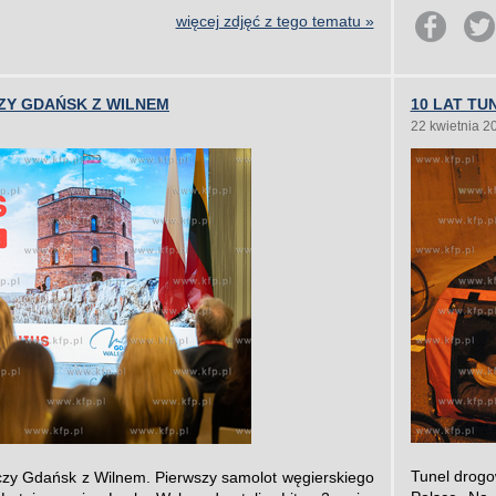
więcej zdjęć z tego tematu »
CZY GDAŃSK Z WILNEM
10 LAT T
22 kwietnia 2
Tunel drogo
łączy Gdańsk z Wilnem. Pierwszy samolot węgierskiego