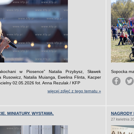
ochani w Piosence” Natalia Przybysz, Sławek
Sopocka maj
a Rusowicz, Natalia Muianga, Ewelina Flinta, Kacper
cielny 02.05.2026 fot. Anna Rezulak / KFP
więcej zdjęć z tego tematu »
IE. MINIATURY. WYSTAWA.
NAGRODY 
27 kwietnia 2