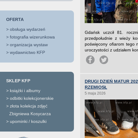
OFERTA
>
obsługa wydarzeń
Gdańsk uczcił 81. roczn
>
fotografia wizerunkowa
przedpołudnie z wieży koś
poświęcony ofiarom tego n
>
organizacja wystaw
uroczystości z udziałem k
>
wydawnictwo KFP
SKLEP KFP
DRUGI DZIEŃ MATUR 2
RZEMIOSŁ
>
książki i albumy
5 maja 2026
>
odbitki kolekcjonerskie
>
złota kolekcja zdjęć
Zbigniewa Kosycarza
>
upominki / koszulki