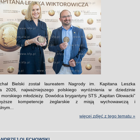
chał Bielski został laureatem Nagrody im. Kapitana Leszka
za 2026, najważniejszego polskiego wyróżnienia w dziedzinie
morskiego młodzieży. Dowódca brygantyny STS „Kapitan Głowacki”
wyższe kompetencje żeglarskie z misją wychowawczą i
lnym...
więcej zdjęć z tego tematu »
ANDRZEJ OLECHOWSKI