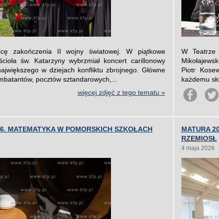
icę zakończenia II wojny światowej. W piątkowe
W Teatrze 
cioła św. Katarzyny wybrzmiał koncert carillonowy
Mikołajewski
ajwiększego w dziejach konfliktu zbrojnego. Główne
Piotr Kosew
ombatantów, pocztów sztandarowych,...
każdemu sło
więcej zdjęć z tego tematu »
026. MATEMATYKA W POMORSKICH SZKOŁACH
MATURA 2
RZEMIOSŁ
4 maja 2026