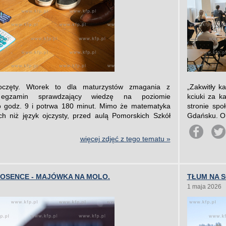
oczęty. Wtorek to dla maturzystów zmagania z
„Zakwitły 
 egzamin sprawdzający wiedzę na poziomie
kciuki za k
 godz. 9 i potrwa 180 minut. Mimo że matematyka
stronie sp
ch niż język ojczysty, przed aulą Pomorskich Szkół
Gdańsku. O 
więcej zdjęć z tego tematu »
IOSENCE - MAJÓWKA NA MOLO.
TŁUM NA 
1 maja 2026