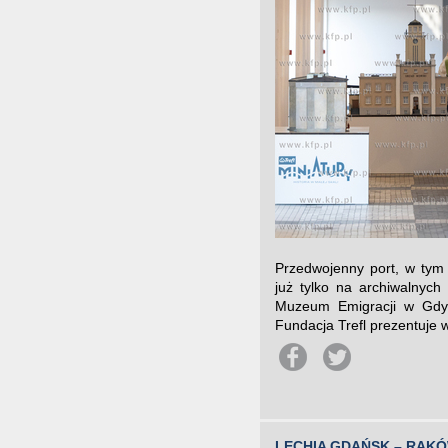
Przedwojenny port, w tym c
już tylko na archiwalnyc
Muzeum Emigracji w Gdyn
Fundacja Trefl prezentuje w
LECHIA GDAŃSK – RAK