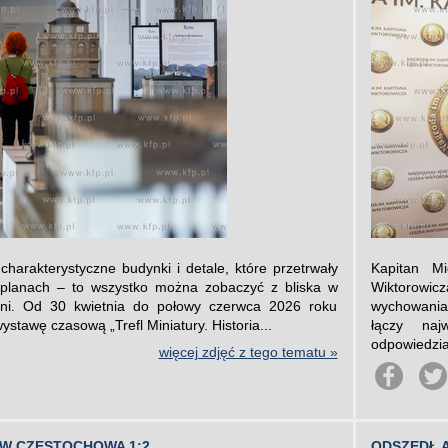
harakterystyczne budynki i detale, które przetrwały
Kapitan Mi
h planach – to wszystko można zobaczyć z bliska w
Wiktorowic
i. Od 30 kwietnia do połowy czerwca 2026 roku
wychowania 
ystawę czasową „Trefl Miniatury. Historia...
łączy naj
odpowiedzia
więcej zdjęć z tego tematu »
ÓW CZĘSTOCHOWA 1:2
ODSZEDŁ 