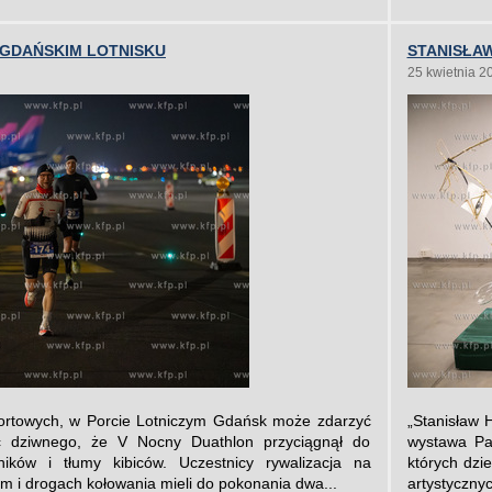
 GDAŃSKIM LOTNISKU
STANISŁAW
25 kwietnia 2
portowych, w Porcie Lotniczym Gdańsk może zdarzyć
„Stanisław 
ic dziwnego, że V Nocny Duathlon przyciągnął do
wystawa Pa
ików i tłumy kibiców. Uczestnicy rywalizacja na
których dzi
m i drogach kołowania mieli do pokonania dwa...
artystycznyc