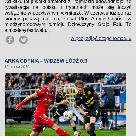
Od kilku lat piłkarki amatorki z Trójmiasta udowadniają, że
rywalizacja na boisku i trybunach może się toczyć
wyłącznie w pozytywnym wymiarze. W czerwcu już po raz
siódmy pokażą moc na Polsat Plus Arenie Gdańsk w
międzynarodowym turnieju Dziewczyny Grają Fair. Tę
atmosferę festiwalu...
więcej zdjęć z tego tematu »
ARKA GDYNIA – WIDZEW ŁÓDŹ 0:0
15 marca 2026