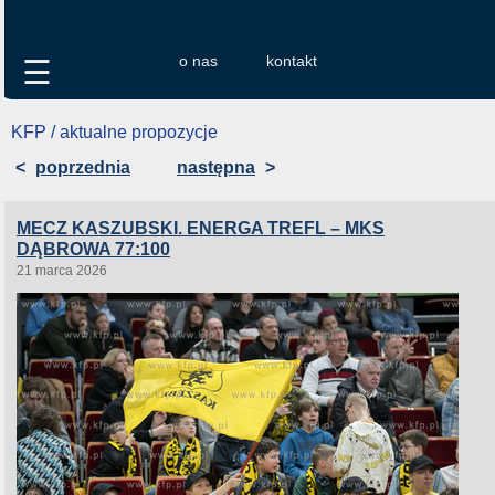
o nas
kontakt
☰
KFP / aktualne propozycje
<
poprzednia
następna
>
MECZ KASZUBSKI. ENERGA TREFL – MKS
DĄBROWA 77:100
21 marca 2026