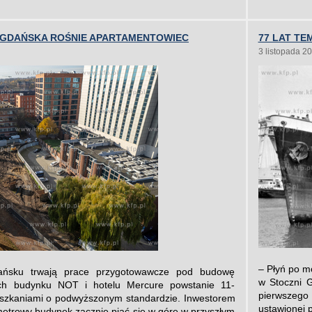
GDAŃSKA ROŚNIE APARTAMENTOWIEC
77 LAT T
3 listopada 2
– Płyń po m
ńsku trwają prace przygotowawcze pod budowę
w Stoczni G
ch budynku NOT i hotelu Mercure powstanie 11-
pierwszego 
eszkaniami o podwyższonym standardzie. Inwestorem
ustawionej p
metrowy budynek zacznie piąć się w górę w przyszłym