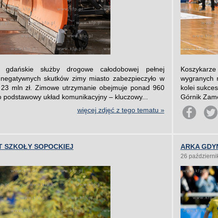
 gdańskie służby drogowe całodobowej pełnej
Koszykarze 
 negatywnych skutków zimy miasto zabezpieczyło w
wygranych 
 23 mln zł. Zimowe utrzymanie obejmuje ponad 960
kolei sukce
o podstawowy układ komunikacyjny – kluczowy...
Górnik Zame
więcej zdjęć z tego tematu »
T SZKOŁY SOPOCKIEJ
ARKA GDYN
26 październi