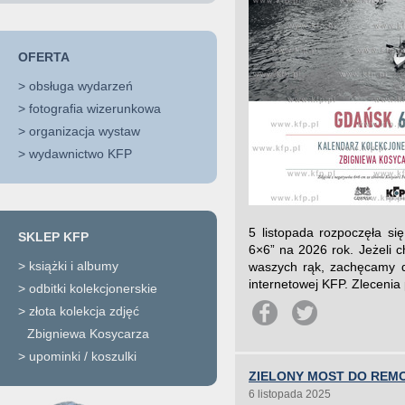
OFERTA
>
obsługa wydarzeń
>
fotografia wizerunkowa
>
organizacja wystaw
>
wydawnictwo KFP
5 listopada rozpoczęła si
SKLEP KFP
6×6” na 2026 rok. Jeżeli 
>
książki i albumy
waszych rąk, zachęcamy d
internetowej KFP. Zlecenia
>
odbitki kolekcjonerskie
>
złota kolekcja zdjęć
Zbigniewa Kosycarza
>
upominki / koszulki
ZIELONY MOST DO REM
6 listopada 2025