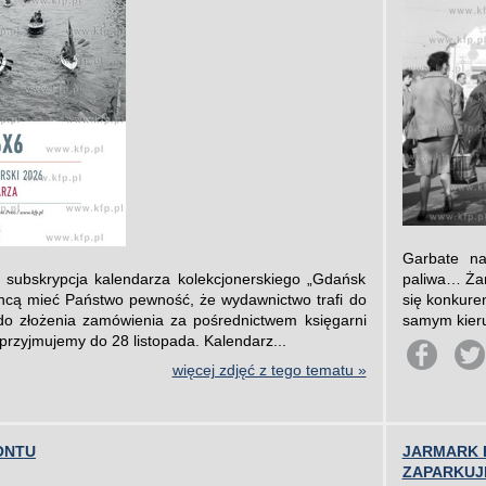
Garbate na
ę subskrypcja kalendarza kolekcjonerskiego „Gdańsk
paliwa… Żart
chcą mieć Państwo pewność, że wydawnictwo trafi do
się konkuren
o złożenia zamówienia za pośrednictwem księgarni
samym kierun
 przyjmujemy do 28 listopada. Kalendarz...
więcej zdjęć z tego tematu »
ONTU
JARMARK 
ZAPARKUJ