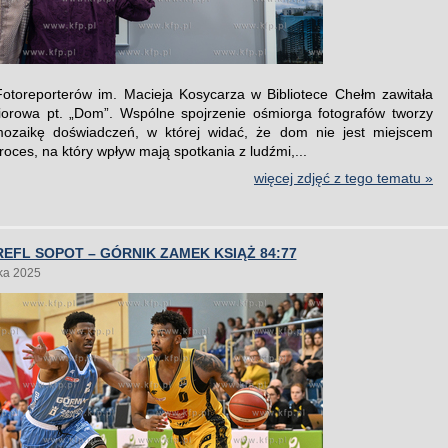
Fotoreporterów im. Macieja Kosycarza w Bibliotece Chełm zawitała
orowa pt. „Dom”. Wspólne spojrzenie ośmiorga fotografów tworzy
mozaikę doświadczeń, w której widać, że dom nie jest miejscem
roces, na który wpływ mają spotkania z ludźmi,...
więcej zdjęć z tego tematu »
EFL SOPOT – GÓRNIK ZAMEK KSIĄŻ 84:77
ka 2025