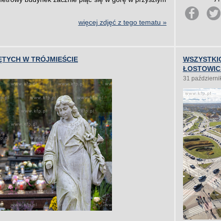
więcej zdjęć z tego tematu »
ĘTYCH W TRÓJMIEŚCIE
WSZYSTKI
ŁOSTOWIC
31 październi