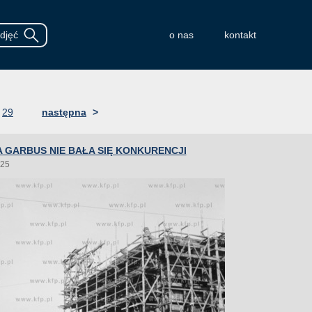
o nas
kontakt
29
następna
>
 GARBUS NIE BAŁA SIĘ KONKURENCJI
025