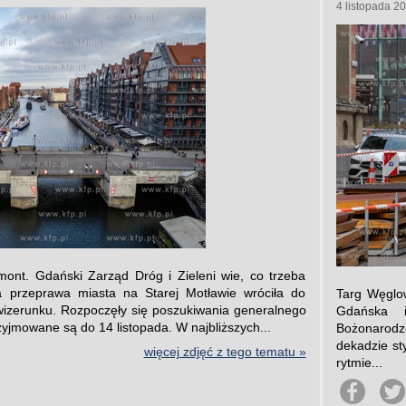
4 listopada 2
ont. Gdański Zarząd Dróg i Zieleni wie, co trzeba
na przeprawa miasta na Starej Motławie wróciła do
Targ Węglow
 wizerunku. Rozpoczęły się poszukiwania generalnego
Gdańska 
yjmowane są do 14 listopada. W najbliższych...
Bożonarodze
dekadzie st
więcej zdjęć z tego tematu »
rytmie...