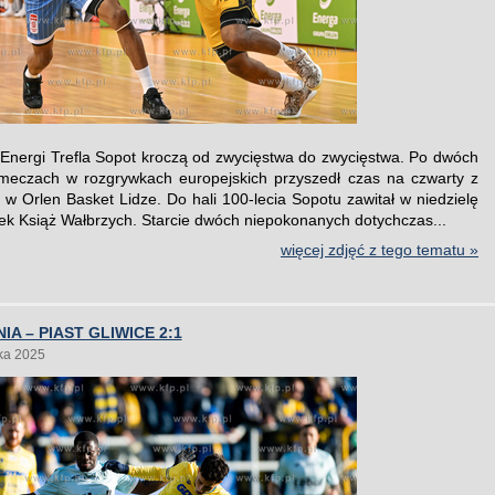
Energi Trefla Sopot kroczą od zwycięstwa do zwycięstwa. Po dwóch
meczach w rozgrywkach europejskich przyszedł czas na czwarty z
s w Orlen Basket Lidze. Do hali 100-lecia Sopotu zawitał w niedzielę
k Książ Wałbrzych. Starcie dwóch niepokonanych dotychczas...
więcej zdjęć z tego tematu »
IA – PIAST GLIWICE 2:1
ka 2025