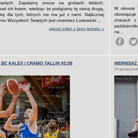
arłych. Zapalamy znicze na grobach bliskich,
W okresie 
nad ich losem, wiedząc że podążamy tą samą drogą,
obowiązuje
kę dla tych, których nie ma już z nami. Najliczniej
znanych z 
iu Wszystkich Świętych jest cmentarz Łostowicki....
październik
więcej zdjęć z tego tematu »
na...
BC KALEV / CRAMO TALLIN 93:58
WERNISAŻ 
29 październi