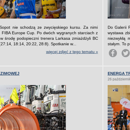
 Sopot nie schodzą ze zwycięskiego kursu. Za nimi
Do Galerii 
h FIBA Europe Cup. Po dwóch wygranych starciach z
wystawa zbi
w środę podopieczni trenera Larkasa zmiażdżyli BC
niezwykłą 
(27:14, 18:14, 20:22, 28:8). Spotkanie w...
stałym. To p
więcej zdjęć z tego tematu »
 ZIMOWEJ
ENERGA TR
26 październi