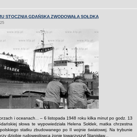
EMU STOCZNIA GDAŃSKA ZWODOWAŁA SOŁDKA
025
orzach i oceanach... – 6 listopada 1948 roku kilka minut po godz. 13
dańskiej słowa te wypowiedziała Helena Sołdek, matka chrzestna
polskiego statku zbudowanego po II wojnie światowej. Na trybunie
rzy dziobie rudowęglowca żonie towarzyszył Stanisław...