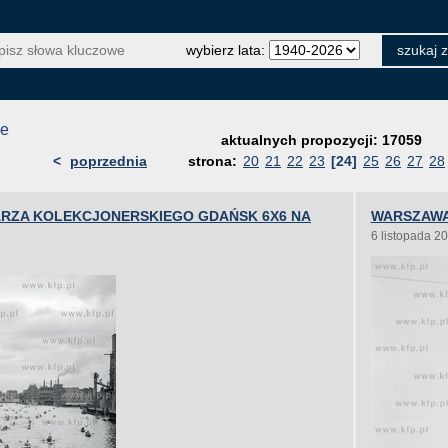
wybierz lata:
je
aktualnych propozycji: 17059
<
poprzednia
strona:
20
21
22
23
[24]
25
26
27
28
RZA KOLEKCJONERSKIEGO GDAŃSK 6X6 NA
WARSZAWA
6 listopada 2