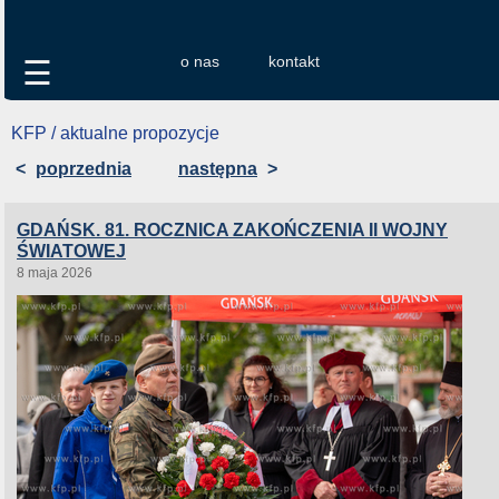
o nas
kontakt
☰
KFP / aktualne propozycje
<
poprzednia
następna
>
GDAŃSK. 81. ROCZNICA ZAKOŃCZENIA II WOJNY
ŚWIATOWEJ
8 maja 2026