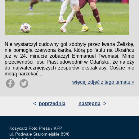
Nie wystarczył cudowny gol zdobyty przez Iwana Żelizkę,
nie pomogła czerwona kartka, którą po faulu na Ukraińcu
już w 24. minucie zobaczył Emmanuel Twumasi. Mimo
przeciwności losu Piast udowodnił w Gdańsku, że należy
do najwaleczniejszych zespołów ekstraklasy. Goście nie
mogą narzekać...
więcej zdjęć z tego tematu »
<
poprzednia
następna
>
Kosycarz Foto Press /
KFP
ul. Podwale Staromiejskie 89/8