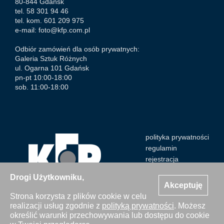
80-844 Gdańsk
tel. 58 301 94 46
tel. kom. 601 209 975
e-mail:
foto@kfp.com.pl
Odbiór zamówień dla osób prywatnych:
Galeria Sztuk Różnych
ul. Ogarna 101 Gdańsk
pn-pt 10:00-18:00
sob. 11:00-18:00
polityka prywatności
regulamin
rejestracja
Drogi Użytkowniku,
Akceptuję
Strona korzysta z plików cookie w celu
realizacji usług zgodnie z
polityką prywatności
. Możesz
Wszystkie zdjęcia Agencji Kosycarz Foto Press/KFP są
określić warunki przechowywania lub dostępu do cookie
chronione prawem autorskim. Publikacja i kopiowanie bez