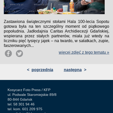
Zastawiona świątecznymi stołami Hala 100-lecia Sopotu
gotowa była na ten szczególny moment od piątkowego
popołudnia. Jadłodajnia Caritas Archidiecezji Gdańskiej,
wspierana przez stałych partnerów, miała już wtedy na
liczniku pięć tysięcy jajek – na twardo, w sałatkach, zupie,
faszerowanych...
więcej zdjęć z tego tematu »
<
poprzednia
następna
>
Kosycarz Foto Press /
KFP
ul. Podwale Staromiejskie 89/8
80-844 Gdańsk
tel. 58 301 94 46
tel. kom. 601 209 975