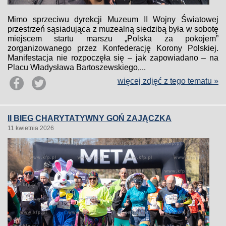
Mimo sprzeciwu dyrekcji Muzeum II Wojny Światowej
przestrzeń sąsiadująca z muzealną siedzibą była w sobotę
miejscem startu marszu „Polska za pokojem”
zorganizowanego przez Konfederację Korony Polskiej.
Manifestacja nie rozpoczęła się – jak zapowiadano – na
Placu Władysława Bartoszewskiego,...
więcej zdjęć z tego tematu »
II BIEG CHARYTATYWNY GOŃ ZAJĄCZKA
11 kwietnia 2026