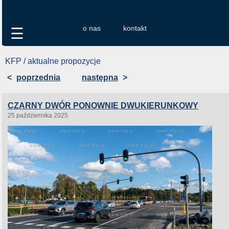
o nas
kontakt
☰
KFP / aktualne propozycje
<
poprzednia
następna
>
CZARNY DWÓR PONOWNIE DWUKIERUNKOWY
25 października 2025