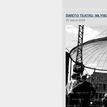
ŚWIĘTO TEATRU. MŁYNE
25 marca 2026