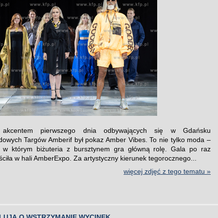
 akcentem pierwszego dnia odbywających się w Gdańsku
owych Targów Amberif był pokaz Amber Vibes. To nie tylko moda –
, w którym biżuteria z bursztynem gra główną rolę. Gala po raz
ściła w hali AmberExpo. Za artystyczny kierunek tegorocznego...
więcej zdjęć z tego tematu »
ELUJĄ O WSTRZYMANIE WYCINEK