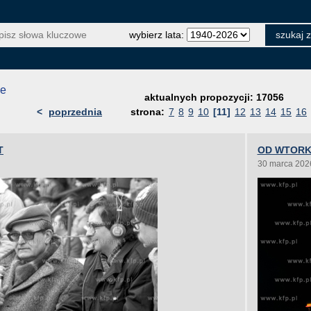
wybierz lata:
je
aktualnych propozycji: 17056
<
poprzednia
strona:
7
8
9
10
[11]
12
13
14
15
16
T
OD WTORKU
30 marca 202