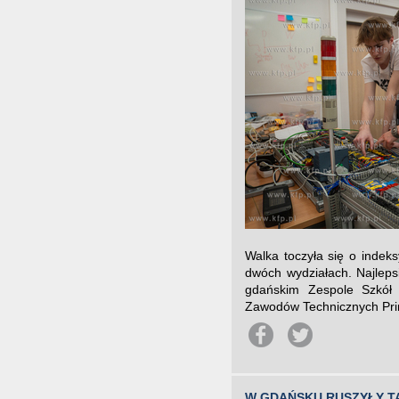
Walka toczyła się o indeks
dwóch wydziałach. Najlepsi
gdańskim Zespole Szkół 
Zawodów Technicznych Primu
W GDAŃSKU RUSZYŁY T