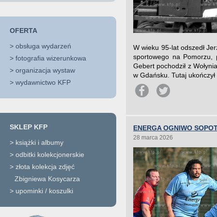
OFERTA
>
obsługa wydarzeń
W wieku 95-lat odszedł Jer
sportowego na Pomorzu, p
>
fotografia wizerunkowa
Gebert pochodził z Wołyni
>
organizacja wystaw
w Gdańsku. Tutaj ukończył 
>
wydawnictwo KFP
SKLEP KFP
ENERGA OGNIWO SOPOT 
28 marca 2026
>
książki i albumy
>
odbitki kolekcjonerskie
>
złota kolekcja zdjęć
Zbigniewa Kosycarza
>
upominki / koszulki