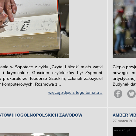
nie w Sopotece z cyklu „Czytaj i śledź” miało wątki
Ciepło przy
e i kryminalne. Gościem czytelników był Zygmunt
nowego mie
i o prokuratorze Teodorze Szackim, członek założyciel
artystycznej
ier komputerowych. Rozmowa z...
Budynek daw
więcej zdjęć z tego tematu »
ISTÓW III OGÓLNOPOLSKICH ZAWODÓW
AMBER VIB
27 marca 202