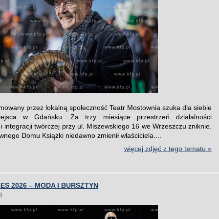
jmowany przez lokalną społeczność Teatr Mostownia szuka dla siebie
jsca w Gdańsku. Za trzy miesiące przestrzeń działalności
 i integracji twórczej przy ul. Miszewskiego 16 we Wrzeszczu zniknie.
nego Domu Książki niedawno zmienił właściciela....
więcej zdjęć z tego tematu »
ES 2026 – MODA I BURSZTYN
6