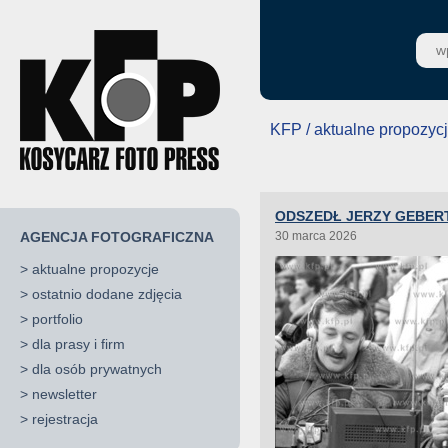
KFP / aktualne propozyc
ODSZEDŁ JERZY GEBER
AGENCJA FOTOGRAFICZNA
30 marca 2026
>
aktualne propozycje
>
ostatnio dodane zdjęcia
>
portfolio
>
dla prasy i firm
>
dla osób prywatnych
>
newsletter
>
rejestracja