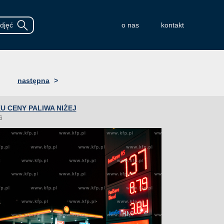
o nas
kontakt
następna
>
 CENY PALIWA NIŻEJ
6