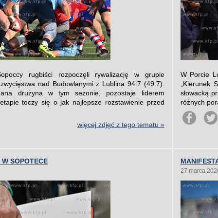
occy rugbiści rozpoczęli rywalizację w grupie
W Porcie L
d zwycięstwa nad Budowlanymi z Lublina 94:7 (49:7).
„Kierunek 
nana drużyna w tym sezonie, pozostaje liderem
słowacką pr
tapie toczy się o jak najlepsze rozstawienie przed
różnych pora
więcej zdjęć z tego tematu »
 W SOPOTECE
MANIFEST
27 marca 202