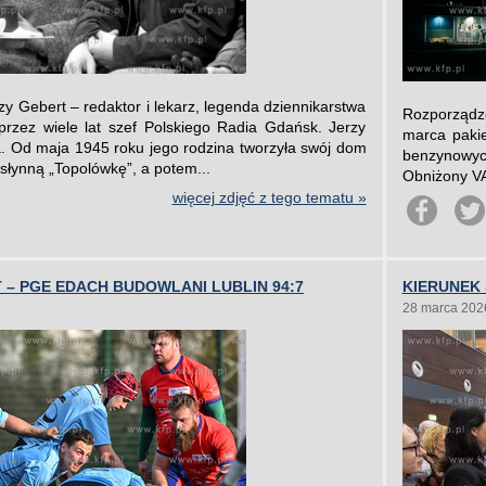
zy Gebert – redaktor i lekarz, legenda dziennikarstwa
Rozporządz
rzez wiele lat szef Polskiego Radia Gdańsk. Jerzy
marca pakie
a. Od maja 1945 roku jego rodzina tworzyła swój dom
benzynowych
słynną „Topolówkę”, a potem...
Obniżony VA
więcej zdjęć z tego tematu »
– PGE EDACH BUDOWLANI LUBLIN 94:7
KIERUNEK
28 marca 202