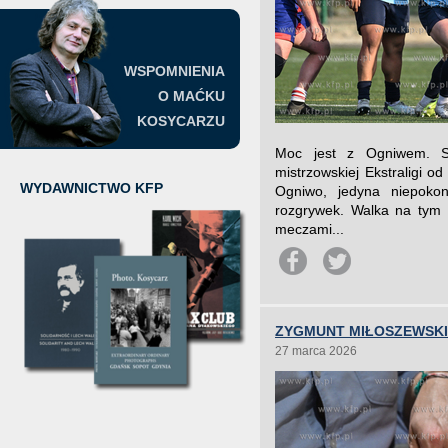
WSPOMNIENIA
O MAĆKU
KOSYCARZU
Moc jest z Ogniwem. Sop
mistrzowskiej Ekstraligi o
WYDAWNICTWO KFP
Ogniwo, jedyna niepoko
rozgrywek. Walka na tym e
meczami...
ZYGMUNT MIŁOSZEWSKI
27 marca 2026