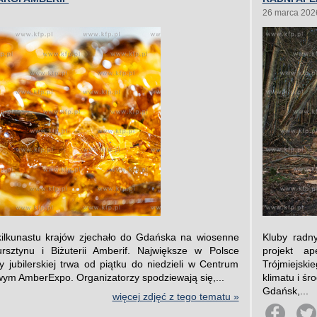
26 marca 202
lkunastu krajów zjechało do Gdańska na wiosenne
Kluby radn
sztynu i Biżuterii Amberif. Największe w Polsce
projekt a
 jubilerskiej trwa od piątku do niedzieli w Centrum
Trójmiejski
m AmberExpo. Organizatorzy spodziewają się,...
klimatu i ś
Gdańsk,...
więcej zdjęć z tego tematu »