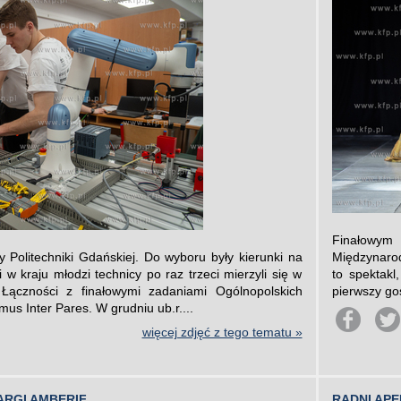
Finałowym
y Politechniki Gdańskiej. Do wyboru były kierunki na
Międzynarod
 w kraju młodzi technicy po raz trzeci mierzyli się w
to spektakl
Łączności z finałowymi zadaniami Ogólnopolskich
pierwszy go
s Inter Pares. W grudniu ub.r....
więcej zdjęć z tego tematu »
ARGI AMBERIF
RADNI AP