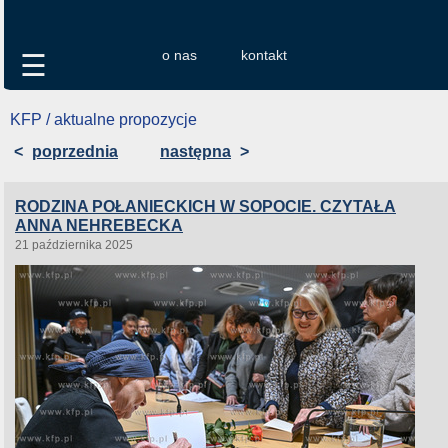
o nas
kontakt
☰
KFP / aktualne propozycje
<
poprzednia
następna
>
RODZINA POŁANIECKICH W SOPOCIE. CZYTAŁA
ANNA NEHREBECKA
21 października 2025