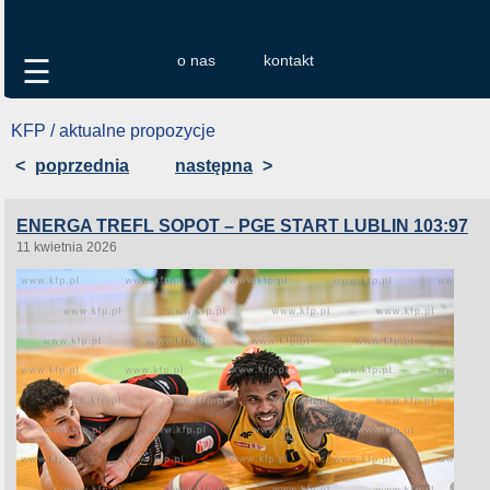
o nas
kontakt
☰
KFP / aktualne propozycje
<
poprzednia
następna
>
ENERGA TREFL SOPOT – PGE START LUBLIN 103:97
11 kwietnia 2026