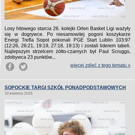
Losy hitowego starcia 26. kolejki Orlen Basket Ligi ważyły
się w dogrywce. Po niesamowitej pogoni koszykarze
Energi Trefla Sopot pokonali PGE Start Lublin 103:97
(12:26, 26:21, 19:19, 27:18, 19:13) i zostali liderem tabeli.
Najlepszym strzelcem żółto-czarnych był Paul Scruggs,
zdobywca 23 punktów...
więcej zdjęć z tego tematu »
SOPOCKIE TARGI SZKÓŁ PONADPODSTAWOWYCH
10 kwietnia 2026