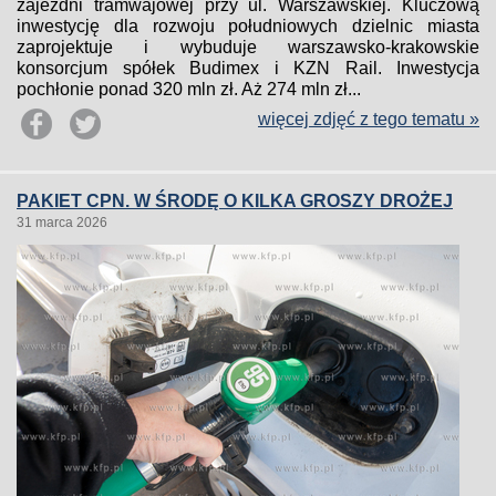
zajezdni tramwajowej przy ul. Warszawskiej. Kluczową
inwestycję dla rozwoju południowych dzielnic miasta
zaprojektuje i wybuduje warszawsko-krakowskie
konsorcjum spółek Budimex i KZN Rail. Inwestycja
pochłonie ponad 320 mln zł. Aż 274 mln zł...
więcej zdjęć z tego tematu »
PAKIET CPN. W ŚRODĘ O KILKA GROSZY DROŻEJ
31 marca 2026