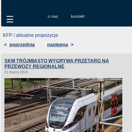
o nas
kontakt
☰
KFP / aktualne propozycje
<
poprzednia
następna
>
SKM TRÓJMIASTO WYGRYWA PRZETARG NA
PRZEWOZY REGIONALNE
11 marca 2026