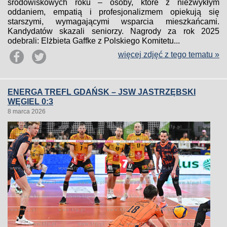
środowiskowych roku – osoby, które z niezwykłym
oddaniem, empatią i profesjonalizmem opiekują się
starszymi, wymagającymi wsparcia mieszkańcami.
Kandydatów skazali seniorzy. Nagrody za rok 2025
odebrali: Elżbieta Gaffke z Polskiego Komitetu...
więcej zdjęć z tego tematu »
ENERGA TREFL GDAŃSK – JSW JASTRZĘBSKI
WĘGIEL 0:3
8 marca 2026