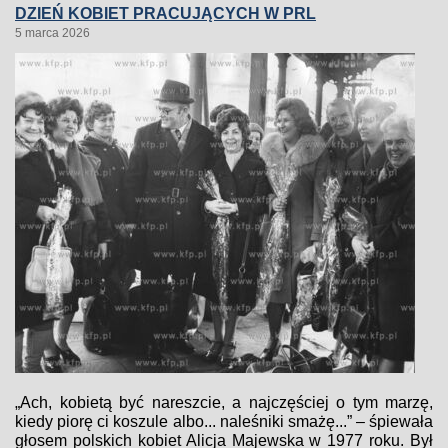
DZIEŃ KOBIET PRACUJĄCYCH W PRL
5 marca 2026
„Ach, kobietą być nareszcie, a najczęściej o tym marzę,
kiedy piorę ci koszule albo... naleśniki smażę...” – śpiewała
głosem polskich kobiet Alicja Majewska w 1977 roku. Był