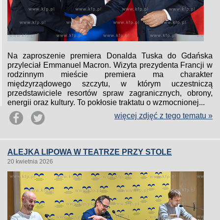
Na zaproszenie premiera Donalda Tuska do Gdańska
przyleciał Emmanuel Macron. Wizyta prezydenta Francji w
rodzinnym mieście premiera ma charakter
międzyrządowego szczytu, w którym uczestniczą
przedstawiciele resortów spraw zagranicznych, obrony,
energii oraz kultury. To pokłosie traktatu o wzmocnionej...
więcej zdjęć z tego tematu »
ALEJKA LIPOWA W TEATRZE PRZY STOLE
20 kwietnia 2026