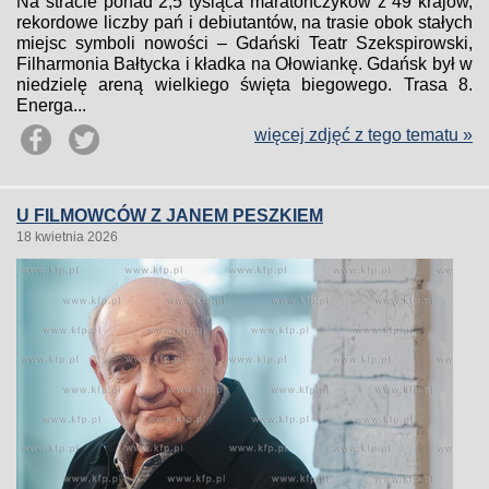
Na stracie ponad 2,5 tysiąca maratończyków z 49 krajów,
rekordowe liczby pań i debiutantów, na trasie obok stałych
miejsc symboli nowości – Gdański Teatr Szekspirowski,
Filharmonia Bałtycka i kładka na Ołowiankę. Gdańsk był w
niedzielę areną wielkiego święta biegowego. Trasa 8.
Energa...
więcej zdjęć z tego tematu »
U FILMOWCÓW Z JANEM PESZKIEM
18 kwietnia 2026