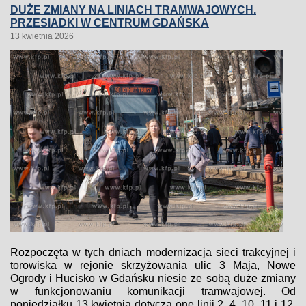
DUŻE ZMIANY NA LINIACH TRAMWAJOWYCH.
PRZESIADKI W CENTRUM GDAŃSKA
13 kwietnia 2026
Rozpoczęta w tych dniach modernizacja sieci trakcyjnej i
torowiska w rejonie skrzyżowania ulic 3 Maja, Nowe
Ogrody i Hucisko w Gdańsku niesie ze sobą duże zmiany
w funkcjonowaniu komunikacji tramwajowej. Od
poniedziałku 13 kwietnia dotyczą one linii 2, 4, 10, 11 i 12.