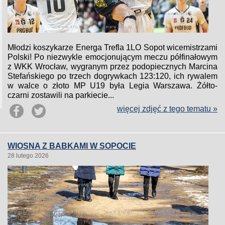
Młodzi koszykarze Energa Trefla 1LO Sopot wicemistrzami
Polski! Po niezwykle emocjonującym meczu półfinałowym
z WKK Wrocław, wygranym przez podopiecznych Marcina
Stefańskiego po trzech dogrywkach 123:120, ich rywalem
w walce o złoto MP U19 była Legia Warszawa. Żółto-
czarni zostawili na parkiecie...
więcej zdjęć z tego tematu »
WIOSNA Z BABKAMI W SOPOCIE
28 lutego 2026