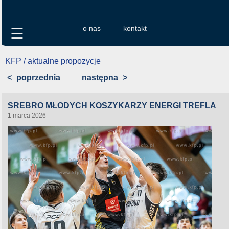
o nas
kontakt
☰
KFP / aktualne propozycje
<
poprzednia
następna
>
SREBRO MŁODYCH KOSZYKARZY ENERGI TREFLA
1 marca 2026