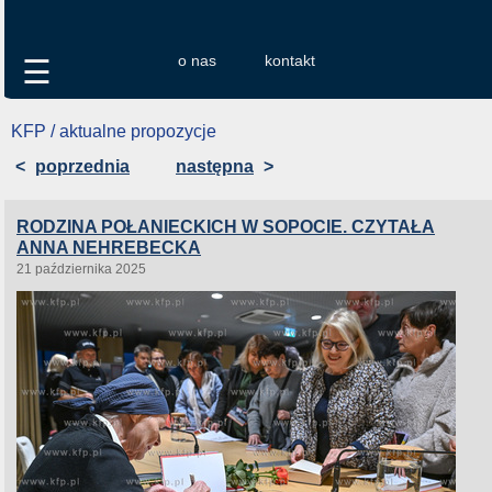
o nas
kontakt
☰
KFP / aktualne propozycje
<
poprzednia
następna
>
RODZINA POŁANIECKICH W SOPOCIE. CZYTAŁA
ANNA NEHREBECKA
21 października 2025