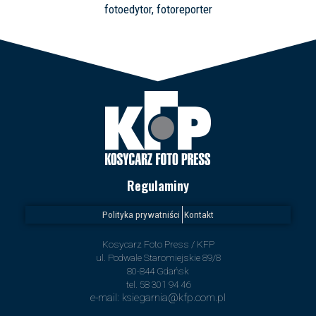
fotoedytor, fotoreporter
Regulaminy
Polityka prywatniści
Kontakt
Kosycarz Foto Press / KFP
ul. Podwale Staromiejskie 89/8
80-844 Gdańsk
tel. 58 301 94 46
e-mail: ksiegarnia@kfp.com.pl