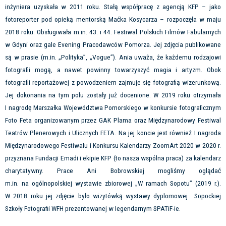
inżyniera uzyskała w 2011 roku. Stałą współpracę z agencją KFP – jako
fotoreporter pod opieką mentorską Maćka Kosycarza – rozpoczęła w maju
2018 roku. Obsługiwała m.in. 43. i 44. Festiwal Polskich Filmów Fabularnych
w Gdyni oraz gale Evening Pracodawców Pomorza. Jej zdjęcia publikowane
są w prasie (m.in. „Polityka”, „Vogue”). Ania uważa, że każdemu rodzajowi
fotografii mogą, a nawet powinny towarzyszyć magia i artyzm. Obok
fotografii reportażowej z powodzeniem zajmuje się fotografią wizerunkową.
Jej dokonania na tym polu zostały już docenione. W 2019 roku otrzymała
I nagrodę Marszałka Województwa Pomorskiego w konkursie fotograficznym
Foto Feta organizowanym przez GAK Plama oraz Międzynarodowy Festiwal
Teatrów Plenerowych i Ulicznych FETA. Na jej koncie jest również I nagroda
Międzynarodowego Festiwalu i Konkursu Kalendarzy ZoomArt 2020 w 2020 r.
przyznana Fundacji Emadi i ekipie KFP (to nasza wspólna praca) za kalendarz
charytatywny. Prace Ani Bobrowskiej mogliśmy oglądać
m.in. na ogólnopolskiej wystawie zbiorowej „W ramach Sopotu” (2019 r.).
W 2018 roku jej zdjęcie było wizytówką wystawy dyplomowej Sopockiej
Szkoły Fotografii WFH prezentowanej w legendarnym SPATiF-ie.