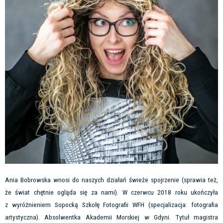
Ania Bobrowska wnosi do naszych działań świeże spojrzenie (sprawia też,
że świat chętnie ogląda się za nami). W czerwcu 2018 roku ukończyła
z wyróżnieniem Sopocką Szkołę Fotografii WFH (specjalizacja: fotografia
artystyczna). Absolwentka Akademii Morskiej w Gdyni. Tytuł magistra