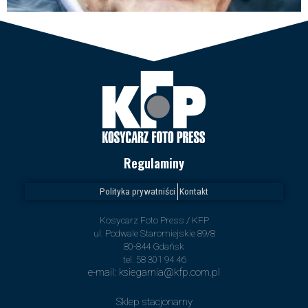
Regulaminy
Polityka prywatniści
Kontakt
Kosycarz Foto Press / KFP
ul. Podwale Staromiejskie 89/8
80-844 Gdańsk
tel. 58 301 94 46
e-mail: ksiegarnia@kfp.com.pl
Sklep stacjonarny