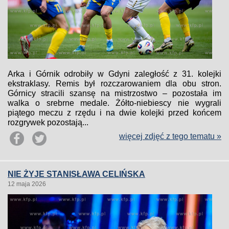
Arka i Górnik odrobiły w Gdyni zaległość z 31. kolejki
ekstraklasy. Remis był rozczarowaniem dla obu stron.
Górnicy stracili szansę na mistrzostwo – pozostała im
walka o srebrne medale. Żółto-niebiescy nie wygrali
piątego meczu z rzędu i na dwie kolejki przed końcem
rozgrywek pozostają...
więcej zdjęć z tego tematu »
NIE ŻYJE STANISŁAWA CELIŃSKA
12 maja 2026