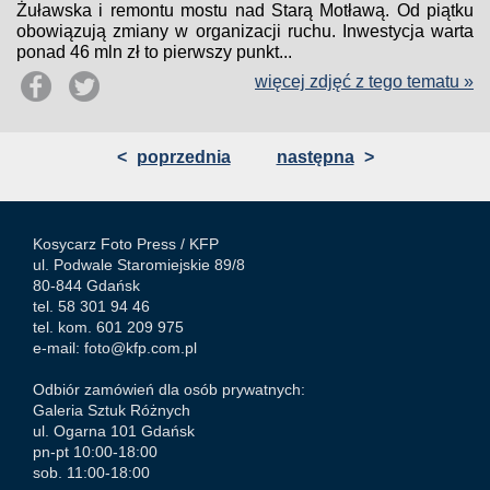
Żuławska i remontu mostu nad Starą Motławą. Od piątku
obowiązują zmiany w organizacji ruchu. Inwestycja warta
ponad 46 mln zł to pierwszy punkt...
więcej zdjęć z tego tematu »
<
poprzednia
następna
>
Kosycarz Foto Press /
KFP
ul. Podwale Staromiejskie 89/8
80-844 Gdańsk
tel. 58 301 94 46
tel. kom. 601 209 975
e-mail:
foto@kfp.com.pl
Odbiór zamówień dla osób prywatnych:
Galeria Sztuk Różnych
ul. Ogarna 101 Gdańsk
pn-pt 10:00-18:00
sob. 11:00-18:00