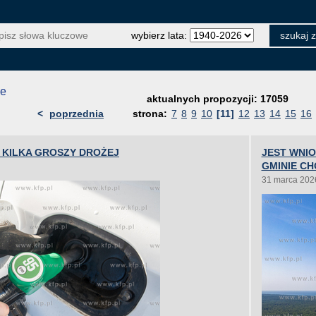
wybierz lata:
je
aktualnych propozycji: 17059
<
poprzednia
strona:
7
8
9
10
[11]
12
13
14
15
16
O KILKA GROSZY DROŻEJ
JEST WNI
GMINIE C
31 marca 202