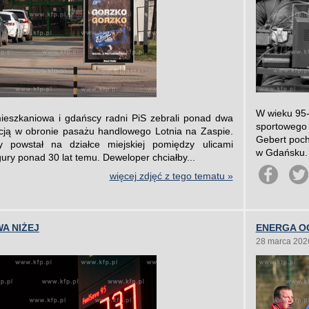
W wieku 95-
mieszkaniowa i gdańscy radni PiS zebrali ponad dwa
sportowego 
cją w obronie pasażu handlowego Lotnia na Zaspie.
Gebert poch
y powstał na działce miejskiej pomiędzy ulicami
w Gdańsku. 
gury ponad 30 lat temu. Deweloper chciałby...
więcej zdjęć z tego tematu »
A NIŻEJ
ENERGA OG
28 marca 202