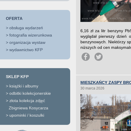
OFERTA
>
obsługa wydarzeń
6,16 zł za litr benzyny Pb
>
fotografia wizerunkowa
wyglądał pierwszy dzień 
benzynowych. Niektórzy sp
>
organizacja wystaw
niższych od cen maksymalny
>
wydawnictwo KFP
SKLEP KFP
MIESZKAŃCY ZASPY BRO
>
książki i albumy
30 marca 2026
>
odbitki kolekcjonerskie
>
złota kolekcja zdjęć
Zbigniewa Kosycarza
>
upominki / koszulki