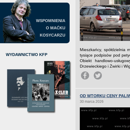
WSPOMNIENIA
O MAĆKU
KOSYCARZU
Mieszkańcy, spółdzielnia 
WYDAWNICTWO KFP
tysiące podpisów pod pety
Obiekt handlowo-usługow
Drzewieckiego i Żwirki i Wi
OD WTORKU CENY PALIW
30 marca 2026