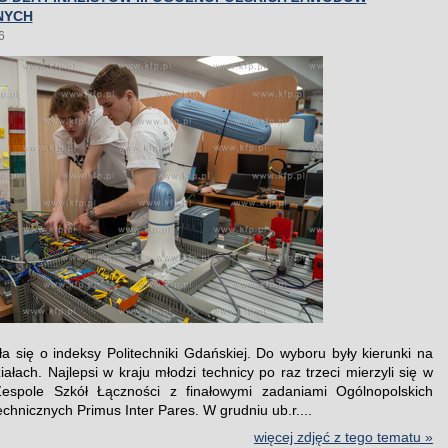
NYCH
6
ła się o indeksy Politechniki Gdańskiej. Do wyboru były kierunki na
ałach. Najlepsi w kraju młodzi technicy po raz trzeci mierzyli się w
espole Szkół Łączności z finałowymi zadaniami Ogólnopolskich
hnicznych Primus Inter Pares. W grudniu ub.r....
więcej zdjęć z tego tematu »