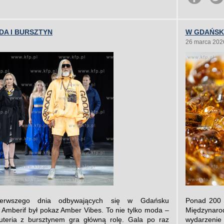
DA I BURSZTYN
W GDAŃSK
26 marca 202
ierwszego dnia odbywających się w Gdańsku
Ponad 200 
mberif był pokaz Amber Vibes. To nie tylko moda –
Międzynaro
żuteria z bursztynem gra główną rolę. Gala po raz
wydarzenie 