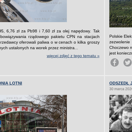
95, 6,76 zł za Pb98 i 7,60 zł za olej napędowy. Tak
Polskie Ele
obowiązywania rządowego pakietu CPN na stacjach
zezwolenie
rzedawcy oferowali paliwa o w cenach o kilka groszy
Choczewo na
ch ustalonych na worek przez ministra...
jest koniecz
więcej zdjęć z tego tematu »
NIĄ LOTNI
ODSZEDŁ 
30 marca 202