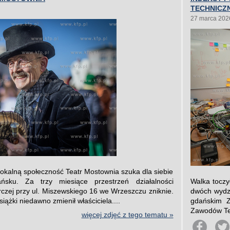
TECHNICZ
27 marca 202
okalną społeczność Teatr Mostownia szuka dla siebie
ku. Za trzy miesiące przestrzeń działalności
Walka toczy
wórczej przy ul. Miszewskiego 16 we Wrzeszczu zniknie.
dwóch wydzi
żki niedawno zmienił właściciela....
gdańskim Z
Zawodów Tec
więcej zdjęć z tego tematu »