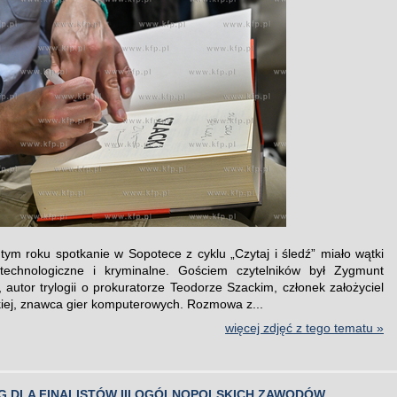
tym roku spotkanie w Sopotece z cyklu „Czytaj i śledź” miało wątki
 technologiczne i kryminalne. Gościem czytelników był Zygmunt
, autor trylogii o prokuratorze Teodorze Szackim, członek założyciel
ckiej, znawca gier komputerowych. Rozmowa z...
więcej zdjęć z tego tematu »
G DLA FINALISTÓW III OGÓLNOPOLSKICH ZAWODÓW