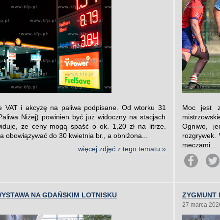
e VAT i akcyzę na paliwa podpisane. Od wtorku 31
Moc jest z
liwa Niżej) powinien być już widoczny na stacjach
mistrzowski
duje, że ceny mogą spaść o ok. 1,20 zł na litrze.
Ogniwo, je
 obowiązywać do 30 kwietnia br., a obniżona...
rozgrywek. 
meczami...
więcej zdjęć z tego tematu »
WYSTAWA NA GDAŃSKIM LOTNISKU
ZYGMUNT 
27 marca 202