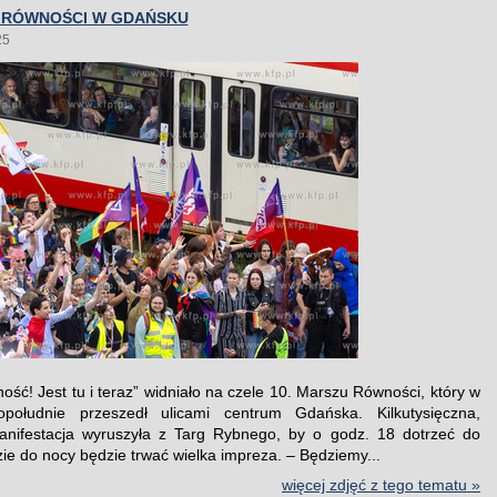
Z RÓWNOŚCI W GDAŃSKU
25
ość! Jest tu i teraz” widniało na czele 10. Marszu Równości, który w
opołudnie przeszedł ulicami centrum Gdańska. Kilkutysięczna,
anifestacja wyruszyła z Targ Rybnego, by o godz. 18 dotrzeć do
zie do nocy będzie trwać wielka impreza. – Będziemy...
więcej zdjęć z tego tematu »