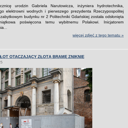
znicę urodzin Gabriela Narutowicza, inżyniera hydrotechnika,
go elektrowni wodnych i pierwszego prezydenta Rzeczypospolitej
a zabytkowym budynku nr 2 Politechniki Gdańskiej została odsłonięta
miątkowa poświęcona temu wybitnemu Polakowi. Inicjatorem
a...
więcej zdjęć z tego tematu »
PŁOT OTACZAJĄCY ZŁOTĄ BRAMĘ ZNIKNIE
25