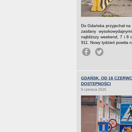
Do Gdańska przyjechał na 
zasilany wysokowydajny
najbliższy weekend, 7 i 8 
911. Nowy tydzień powita na
GDAŃSK. OD 16 CZERW
DOSTĘPNOŚCI
5 czerwca 2025