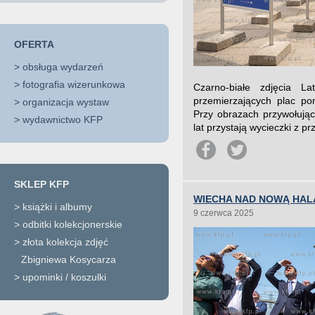
OFERTA
>
obsługa wydarzeń
>
fotografia wizerunkowa
Czarno-białe zdjęcia La
przemierzających plac p
>
organizacja wystaw
Przy obrazach przywołują
>
wydawnictwo KFP
lat przystają wycieczki z p
SKLEP KFP
WIECHA NAD NOWĄ HAL
>
książki i albumy
9 czerwca 2025
>
odbitki kolekcjonerskie
>
złota kolekcja zdjęć
Zbigniewa Kosycarza
>
upominki / koszulki