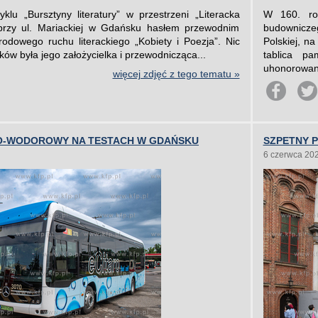
lu „Bursztyny literatury” w przestrzeni „Literacka
W 160. roc
przy ul. Mariackiej w Gdańsku hasłem przewodnim
budownicze
dowego ruchu literackiego „Kobiety i Poezja”. Nic
Polskiej, n
ków była jego założycielka i przewodnicząca...
tablica pa
uhonorowani
więcej zdjęć z tego tematu »
O-WODOROWY NA TESTACH W GDAŃSKU
SZPETNY 
6 czerwca 20