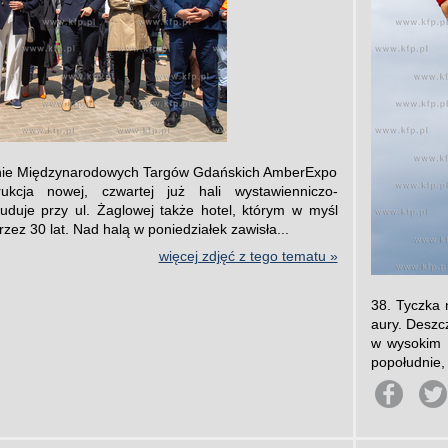
enie Międzynarodowych Targów Gdańskich AmberExpo
ukcja nowej, czwartej już hali wystawienniczo-
duje przy ul. Żaglowej także hotel, którym w myśl
ez 30 lat. Nad halą w poniedziałek zawisła...
więcej zdjęć z tego tematu »
38. Tyczka 
aury. Deszc
w wysokim s
popołudnie, 