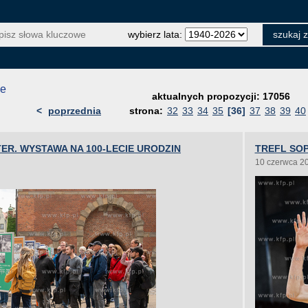
wybierz lata:
je
aktualnych propozycji: 17056
<
poprzednia
strona:
32
33
34
35
[36]
37
38
39
40
R. WYSTAWA NA 100-LECIE URODZIN
TREFL SOP
10 czerwca 2