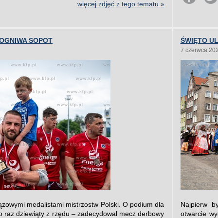
więcej zdjęć z tego tematu »
OGNIWA SOPOT
ŚWIĘTO UL
7 czerwca 20
ązowymi medalistami mistrzostw Polski. O podium dla
Najpierw b
 raz dziewiąty z rzędu – zadecydował mecz derbowy
otwarcie w