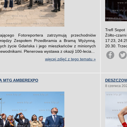
Trefl Sopot
tającego Fotoreportera zatrzymują przechodniów
Żółto-czarn
omiędzy Zespołem Przedbramia a Bramą Wyżynną.
17:23, 24:2
cych życie Gdańska i jego mieszkańców z minionych
20.30. Trzec
rzewodnikami. Plenerowa wystawa z okazji 100-lecia...
więcej zdjęć z tego tematu »
Ą MTG AMBEREXPO
DESZCZOW
8 czerwca 20