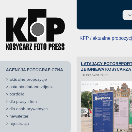
KFP / aktualne propozyc
LATAJĄCY FOTOREPORTE
ZBIGNIEWA KOSYCARZA
AGENCJA FOTOGRAFICZNA
10 czerwca 2025
>
aktualne propozycje
>
ostatnio dodane zdjęcia
>
portfolio
>
dla prasy i firm
>
dla osób prywatnych
>
newsletter
>
rejestracja