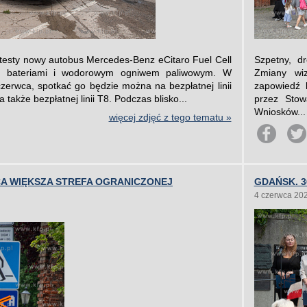
testy nowy autobus Mercedes-Benz eCitaro Fuel Cell
Szpetny, dr
mi bateriami i wodorowym ogniwem paliwowym. W
Zmiany wiz
czerwca, spotkać go będzie można na bezpłatnej linii
zapowiedź 
 także bezpłatnej linii T8. Podczas blisko...
przez Stow
Wniosków...
więcej zdjęć z tego tematu »
CA WIĘKSZA STREFA OGRANICZONEJ
GDAŃSK. 
4 czerwca 20