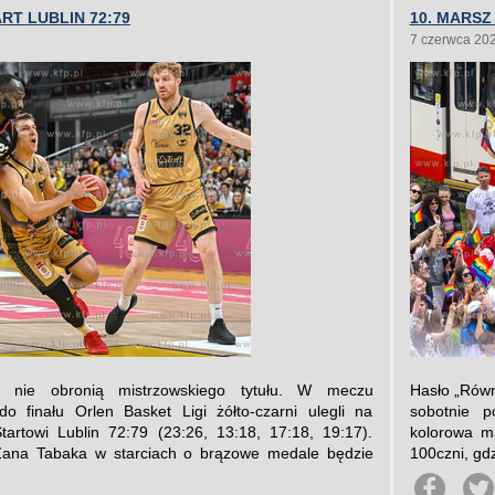
RT LUBLIN 72:79
10. MARS
7 czerwca 20
t nie obronią mistrzowskiego tytułu. W meczu
Hasło „Równ
 finału Orlen Basket Ligi żółto-czarni ulegli na
sobotnie p
artowi Lublin 72:79 (23:26, 13:18, 17:18, 19:17).
kolorowa m
ana Tabaka w starciach o brązowe medale będzie
100czni, gd