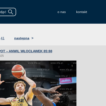
o nas
kontakt
41
następna
>
OT – ANWIL WŁOCŁAWEK 85:88
025