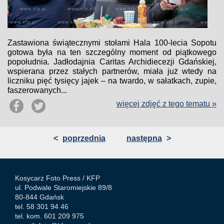
Zastawiona świątecznymi stołami Hala 100-lecia Sopotu
gotowa była na ten szczególny moment od piątkowego
popołudnia. Jadłodajnia Caritas Archidiecezji Gdańskiej,
wspierana przez stałych partnerów, miała już wtedy na
liczniku pięć tysięcy jajek – na twardo, w sałatkach, zupie,
faszerowanych...
więcej zdjęć z tego tematu »
<
poprzednia
następna
>
Kosycarz Foto Press /
KFP
ul. Podwale Staromiejskie 89/8
80-844 Gdańsk
tel. 58 301 94 46
tel. kom. 601 209 975