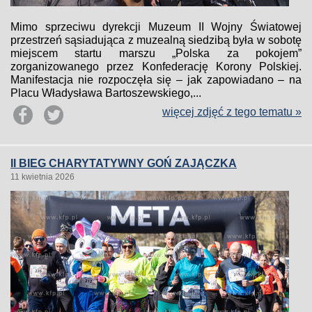
Mimo sprzeciwu dyrekcji Muzeum II Wojny Światowej
przestrzeń sąsiadująca z muzealną siedzibą była w sobotę
miejscem startu marszu „Polska za pokojem”
zorganizowanego przez Konfederację Korony Polskiej.
Manifestacja nie rozpoczęła się – jak zapowiadano – na
Placu Władysława Bartoszewskiego,...
więcej zdjęć z tego tematu »
II BIEG CHARYTATYWNY GOŃ ZAJĄCZKA
11 kwietnia 2026