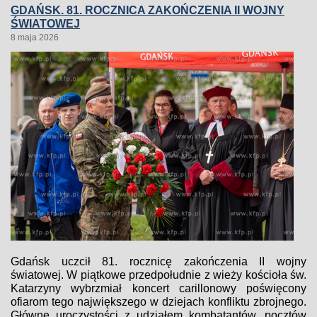
GDAŃSK. 81. ROCZNICA ZAKOŃCZENIA II WOJNY
ŚWIATOWEJ
8 maja 2026
Gdańsk uczcił 81. rocznicę zakończenia II wojny
światowej. W piątkowe przedpołudnie z wieży kościoła św.
Katarzyny wybrzmiał koncert carillonowy poświęcony
ofiarom tego największego w dziejach konfliktu zbrojnego.
Główne uroczystości z udziałem kombatantów, pocztów