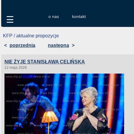
o nas
kontakt
☰
KFP / aktualne propozycje
<
poprzednia
następna
>
NIE ŻYJE STANISŁAWA CELIŃSKA
12 maja 2026