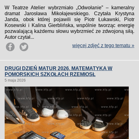
W Teatrze Atelier wybrzmiało „Odwołanie” – kameralny
dramat Jarosława Mikołajewskiego. Czytała Krystyna
Janda, obok której pojawili się Piotr Łukawski, Piotr
Kosewski i Kalina Gierblińska, wspólnie tworząc energię
pozwalającą każdemu słowu wybrzmieć ze zdwojoną siłą.
Autor czytał...
więcej zdjęć z tego tematu »
DRUGI DZIEŃ MATUR 2026. MATEMATYKA W
POMORSKICH SZKOŁACH RZEMIOSŁ
5 maja 2026